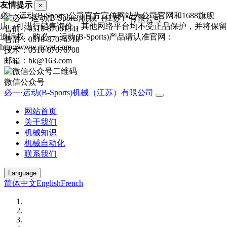
友情提示
×
必一·运动(B-Sports)公司官方宣传网站为公司官网和1688旗舰
店，可进行销售询价，其他网络平台均不受正品保护，并将保留
售前：0510-87061341
追诉权，购必一·运动(B-Sports)产品请认准官网：
售后：0510-87076718
http://www.gzyxt.com
技术：0510-87076708
邮箱：bk@163.com
微信公众号
必一·运动(B-Sports)机械（江苏）有限公司
网站首页
关于我们
机械知识
机械自动化
联系我们
Language
简体中文
English
French