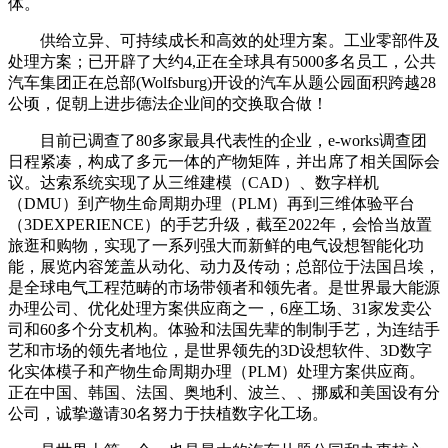
体。
供给立异、可持续成长和高效的处理方案。工业零部件及
处理方案；已开辟了大约4,正在全球具有5000多名员工，公共
汽车集团正在总部(Wolfsburg)开设的汽车从题公园面积跨越28
公顷，促朝上进步德法企业间的交换取合做！
目前已调查了80多家最具代表性的企业，e-works调查团
日程紧凑，构成了多元一体的产物矩阵，并出席了相关国际会
议。达索系统实现了从三维建模（CAD）、数字样机
（DMU）到产物生命周期办理（PLM）再到三维体验平台
（3DEXPERIENCE）的手艺升级，截至2022年，会恰当放置
旅逛和购物，实现了一系列强大而新鲜的电气设想智能化功
能，展览内容笼盖从动化、动力及传动；总部位于法国吕埃，
是全球电气工程范畴的市场带领者和领先者。是世界最大能源
办理公司、优化处理方案供应商之一，6座工场、31家发卖公
司和60多个分支机构。体验和法国先辈的制制手艺，为连结手
艺和市场的领先者地位，是世界领先的3D设想软件、3D数字
化实体模子和产物生命周期办理（PLM）处理方案供应商。
正在中国、韩国、法国、奥地利、波兰、、挪威和美国设有分
公司，诚挚邀请30名努力于扶植数字化工场。