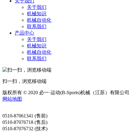
关于我们
关于我们
机械知识
机械自动化
联系我们
产品中心
关于我们
机械知识
机械自动化
联系我们
扫一扫，浏览移动端
版权所有 © 2020 必一·运动(B-Sports)机械（江苏）有限公司
网站地图
0510-87061341 (售前)
0510-87076718 (售后)
0510-87076732 (技术)