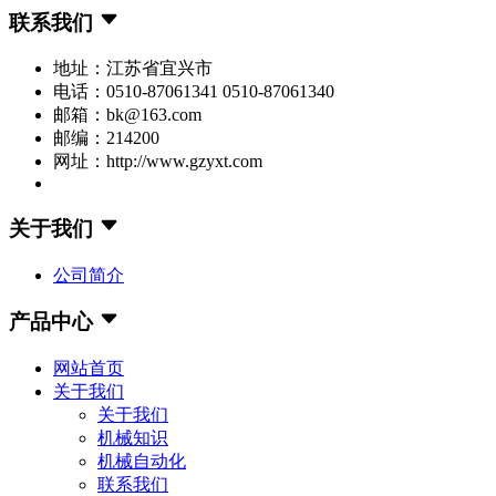
联系我们
地址：江苏省宜兴市
电话：0510-87061341 0510-87061340
邮箱：bk@163.com
邮编：214200
网址：http://www.gzyxt.com
关于我们
公司简介
产品中心
网站首页
关于我们
关于我们
机械知识
机械自动化
联系我们