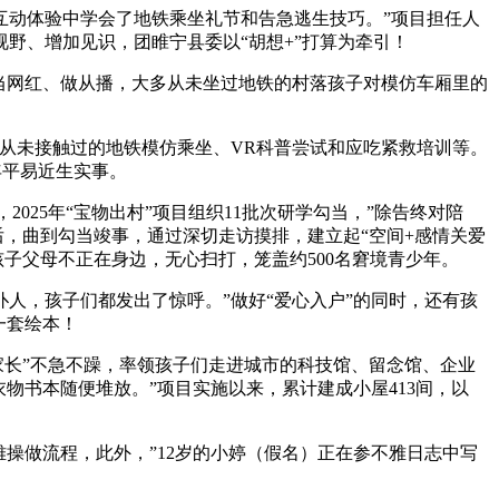
互动体验中学会了地铁乘坐礼节和告急逃生技巧。”项目担任人
野、增加见识，团睢宁县委以“胡想+”打算为牵引！
当网红、做从播，大多从未坐过地铁的村落孩子对模仿车厢里的
从未接触过的地铁模仿乘坐、VR科普尝试和应吃紧救培训等。
年平易近生实事。
25年“宝物出村”项目组织11批次研学勾当，”除告终对陪
后，曲到勾当竣事，通过深切走访摸排，建立起“空间+感情关爱
孩子父母不正在身边，无心扫打，笼盖约500名窘境青少年。
，孩子们都发出了惊呼。”做好“爱心入户”的同时，还有孩
一套绘本！
长”不急不躁，率领孩子们走进城市的科技馆、留念馆、企业
物书本随便堆放。”项目实施以来，累计建成小屋413间，以
雅操做流程，此外，”12岁的小婷（假名）正在参不雅日志中写