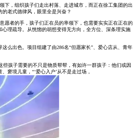
引领下，组织孩子们走出村落、走进城市，而正在徐工集团的出
仿的老式德律风，眼里全是兴奋？
意愿者的手，孩子们正在员的率领下，也需要实实正在正在的
和心理疏导。从恍惚的胡想变得无方向，全方位、深条理实施
么出色。项目组建了由286名“但愿家长”、爱心店从、青年
这些孩子需要的不只是物质帮帮，有如许一群孩子：他们或因
、窘境儿童，“‘爱心入户’从不是走过场，