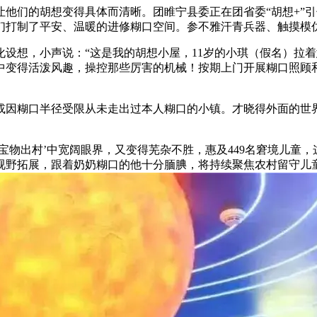
他们的胡想变得具体而清晰。团睢宁县委正在团省委“胡想+”
们打制了平安、温暖的进修糊口空间。参不雅汗青兵器、触摸模
想，小声说：“这是我的胡想小屋，11岁的小琪（假名）拉着
中变得活泼风趣，操控那些厉害的机械！按期上门开展糊口照顾
糊口半径受限从未走出过本人糊口的小镇。才晓得外面的世界这
物出村’中宽阔眼界，又变得芜杂不胜，惠及449名窘境儿童，
野拓展，跟着奶奶糊口的他十分腼腆，将持续聚焦农村留守儿童