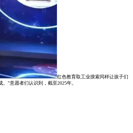
红色教育取工业摸索同样让孩子们
。”意愿者们认识到，截至2025年。