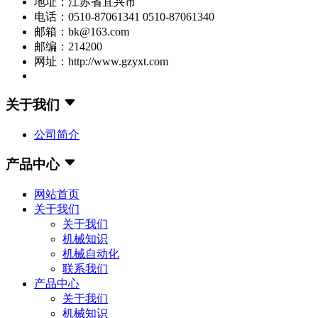
地址：江苏省宜兴市
电话：0510-87061341 0510-87061340
邮箱：bk@163.com
邮编：214200
网址：http://www.gzyxt.com
关于我们
公司简介
产品中心
网站首页
关于我们
关于我们
机械知识
机械自动化
联系我们
产品中心
关于我们
机械知识