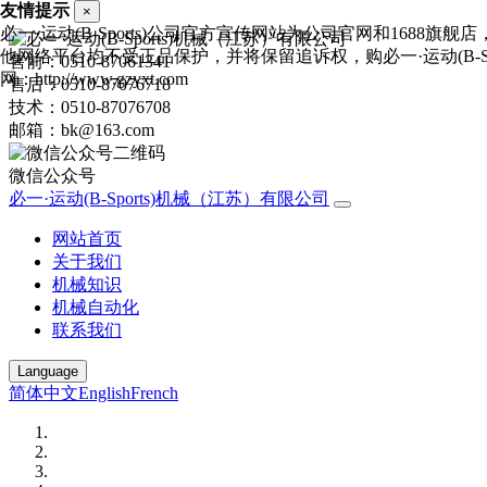
友情提示
×
必一·运动(B-Sports)公司官方宣传网站为公司官网和1688旗
他网络平台均不受正品保护，并将保留追诉权，购必一·运动(B-Spo
售前：0510-87061341
网：http://www.gzyxt.com
售后：0510-87076718
技术：0510-87076708
邮箱：bk@163.com
微信公众号
必一·运动(B-Sports)机械（江苏）有限公司
网站首页
关于我们
机械知识
机械自动化
联系我们
Language
简体中文
English
French