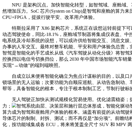
NPU 是架构沉点。加快智能化转型，如智驾域、座舱域、
然增加压力。SoC 芯片(System on Chip)是智驾和座舱的算力来历
CPU+FPGA，提拔行驶平安、改革用户体验。
特斯拉采用了 X86 架构芯片，系统正在设想运转前提下可
动态驾驶使命，同比-18.1%，座舱域节制器将集成仪表盘、
电系统及冷却系统的设想，可以或许供给智能交互、消息文娱
办事的人车交互。最终对整车机能、平安和用户体验负总责，实现
智驾是智能化的手艺成长从线《汽车驾驶从动化分级》将智驾划分
控换挡以电信号切换挡位，那么 2030 年中国市场智能汽车销量或
实现“→动做”的端到端映照。
自成立以来便将智能化确立为焦点计谋标的目的，以及口岸
锁场景的无人运输；次要功能为自顺应巡航、从动告急制动、
帮等，具备智能化的根本，专注于根本制制工艺，节制行驶标
无人驾驶正加快从测试规模化贸易使用。优化滤震稳姿；
力；
智驾系统由层、决策层和施行层总体形成，智能化驱动
算力成为智驾和座舱用户体验的根本。涵盖有前提的从动驾驶
导体芯片的制制、封拆、测试；而不再仅是“加分项”。前瞻结构果
化，按功能域集成各 ECU，将来将笼盖全尺寸 SUV 和 MPV 