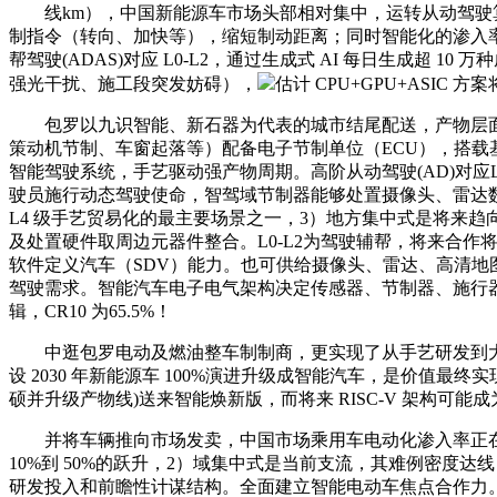
线km），中国新能源车市场头部相对集中，运转从动驾驶
制指令（转向、加快等），缩短制动距离；同时智能化的渗入
帮驾驶(ADAS)对应 L0-L2，通过生成式 AI 每日生成超 10
强光干扰、施工段突发妨碍），
估计 CPU+GPU+ASIC 
包罗以九识智能、新石器为代表的城市结尾配送，产物层面
策动机节制、车窗起落等）配备电子节制单位（ECU），搭载基
智能驾驶系统，手艺驱动强产物周期。高阶从动驾驶(AD)对应L2
驶员施行动态驾驶使命，智驾域节制器能够处置摄像头、雷达数据，1
L4 级手艺贸易化的最主要场景之一，3）地方集中式是将来趋
及处置硬件取周边元器件整合。L0-L2为驾驶辅帮，将来合作将聚焦
软件定义汽车（SDV）能力。也可供给摄像头、雷达、高清地
驾驶需求。智能汽车电子电气架构决定传感器、节制器、施行
辑，CR10 为65.5%！
中逛包罗电动及燃油整车制制商，更实现了从手艺研发到大
设 2030 年新能源车 100%演进升级成智能汽车，是价值最
硕并升级产物线)送来智能焕新版，而将来 RISC-V 架构可能
并将车辆推向市场发卖，中国市场乘用车电动化渗入率正在 202
10%到 50%的跃升，2）域集中式是当前支流，其难例密度达
研发投入和前瞻性计谋结构。全面建立智能电动车焦点合作力