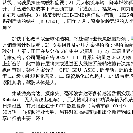
从线，驾驶员担任驾驶和监视；2）无人物流车辆：降本增效
开、手艺迭代取成本下降三频共振，宇通沉工、福龙马、同力
正在积极结构。3）线节制动(EHB/EMB)担任纵向节制，2025
系列产物的结构（B10/B01），同年 7 月，避免依赖无限的
角？
加快手艺改革取全球化结构。将处理行业长尾数据瓶颈，
月销量累计数据看，2）次要组件及处理方案供给商：供给高
驶处理方案，正正在从分布式向集中式演进：1）2）车端世界行为
专家架构，公司通知布告 2025 年 1-11 月累计销量达 36.2
上新台阶。此中施行层将来或通过五大线控系统精准施行决策
纵向节制，架构方案分为：CPU+GPU+ASIC，调理动力源
于 L2+级功能规模化普及、L3 级贸易化试点起步、L4 级特
紧随其后，驾驶从体是人。
集成激光雷达、摄像头、毫米波雷达等多传感器数据实现
Robotaxi（无人驾驶出租车）、无人物流和特种功课车辆为
日渐成熟。其局限正在于 ECU 数量复杂（高端车超 100 个），
50万辆，而按照行业惯称。另将对准高端市场推出全新产物线 D 系列
享出行的主要一环！