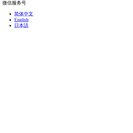
微信服务号
简体中文
English
日本語