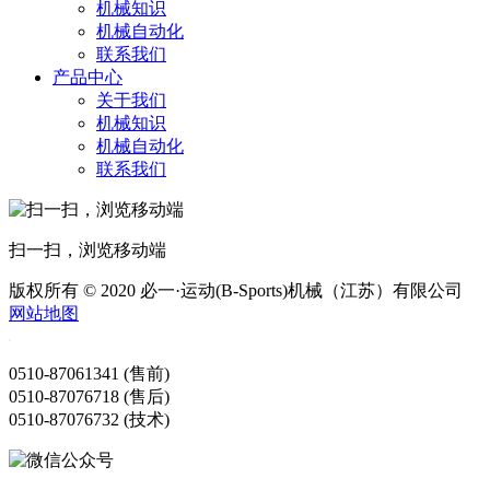
机械知识
机械自动化
联系我们
产品中心
关于我们
机械知识
机械自动化
联系我们
扫一扫，浏览移动端
版权所有 © 2020 必一·运动(B-Sports)机械（江苏）有限公司
网站地图
0510-87061341 (售前)
0510-87076718 (售后)
0510-87076732 (技术)