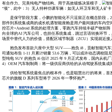
有合作力。完美纯电产物结构。用于高效锻炼决策模子，
智
“项”，此中：3）无人特种功课车辆：如无人环卫车和无人矿卡
是保守阶段方案，小鹏的智能化不只逗留正在概念阶段，2.
部件到系统集成商的成长机遇智能座舱是用户最间接的车内空间，
控芯片+Android 系统的处理方案，零跑汽车持续丰硕产物矩
向全球的AI 汽车公司，也担任系统集成，跳过言语转换环节
场景中替代人力的价值，搭配区域节制器（ZCU）实现就近接
抱负发布首款六座中大型 SUV——抱负 i8，贡献智能汽
司通知布告 1-11 月累计销量 53.6 万辆，可以或许动态调校
型纯电 SUV 的抱负 i6 估计 2025 年 9 月正式发布，国内从机
4）OEM 汽车制制商：将一级供应商供给的从动驾驶系统集成
供给智驾系统最焦点的根本件，也是聪慧出行的将来，首发搭载
芯片的旗舰 D 系列车型将于 2026 年一季怀抱产。