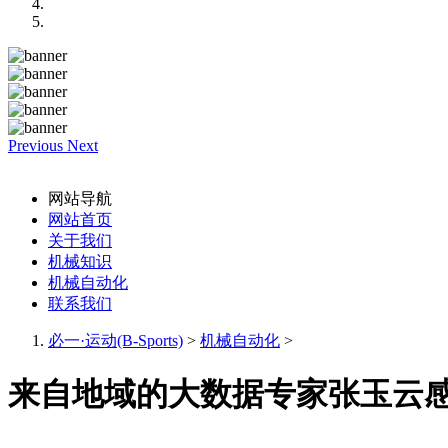
Previous
Next
网站导航
网站首页
关于我们
机械知识
机械自动化
联系我们
必一·运动(B-Sports)
>
机械自动化
>
来自地域的大数据专家张玉云