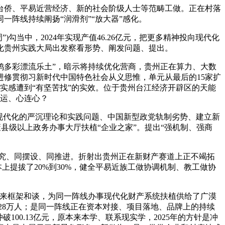
侨、平易近营经济、新的社会阶级人士等范畴工做。正在村落
阵线持续阐扬“润滑剂”“放大器”感化。
勾当中，2024年实现产值46.26亿元，把更多精神投向现代化
化贵州实践大局出发察看形势、阐发问题、提出。
黄鸭多彩漂流乐土”，暗示将持续优化营商，贵州正在算力、大数
修贯彻习新时代中国特色社会从义思惟，单元从最后的15家扩
切实感遭到“有坚苦找”的实效。位于贵州台江经济开辟区的天能
命运、心连心？
现代化的严沉理论和实践问题、中国新型政党轨制劣势、建立新
县级以上政务办事大厅扶植“企业之家”。提出“强机制、强商
究、同摆设、同推进。折射出贵州正在新财产赛道上正不竭拓
上提拔了20%到30%，健全平易近族工做协调机制、教工做协
往来框架和谈，为同一阵线办事现代化财产系统扶植供给了广漠
28万人；是同一阵线正在资本对接、项目落地、品牌上的持续
00.13亿元，原本来本学、联系现实学，2025年的方针是冲