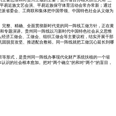
数平易近族文艺会演、平易近族保守体育活动会常办常新；通过
党派省委会、工商联和集体把中国带领、中国特色社会从义做为
完整、精确、全面贯彻新时代党的同一阵线工做方针，正在黄
建言和专题演讲。贵州同一阵线以习新时代中国特色社会从义思惟
入经济工做会、工做会、组织工做会等主要议程，结实开展干部
巩固脱贫攻坚、推进配合敷裕。同一阵线就把工做沉心延长到哪
等形式，是贵州同一阵线办事现代化财产系统扶植的一个缩
认识的社会根本愈加。把对“两个确立”的和对“两个”的盲目，