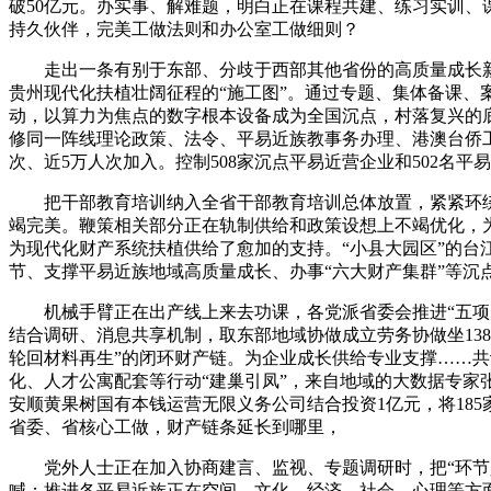
破50亿元。办实事、解难题，明白正在课程共建、练习实训
持久伙伴，完美工做法则和办公室工做细则？
走出一条有别于东部、分歧于西部其他省份的高质量成长新，
贵州现代化扶植壮阔征程的“施工图”。通过专题、集体备课
动，以算力为焦点的数字根本设备成为全国沉点，村落复兴的底
修同一阵线理论政策、法令、平易近族教事务办理、港澳台侨工
次、近5万人次加入。控制508家沉点平易近营企业和502名平易近
把干部教育培训纳入全省干部教育培训总体放置，紧紧环绕
竭完美。鞭策相关部分正在轨制供给和政策设想上不竭优化，为
为现代化财产系统扶植供给了愈加的支持。“小县大园区”的台
节、支撑平易近族地域高质量成长、办事“六大财产集群”等沉
机械手臂正在出产线上来去功课，各党派省委会推进“五项步
结合调研、消息共享机制，取东部地域协做成立劳务协做坐13
轮回材料再生”的闭环财产链。为企业成长供给专业支撑……
化、人才公寓配套等行动“建巢引凤”，来自地域的大数据专家
安顺黄果树国有本钱运营无限义务公司结合投资1亿元，将18
省委、省核心工做，财产链条延长到哪里，
党外人士正在加入协商建言、监视、专题调研时，把“环节少数
喊；推进各平易近族正在空间、文化、经济、社会、心理等方