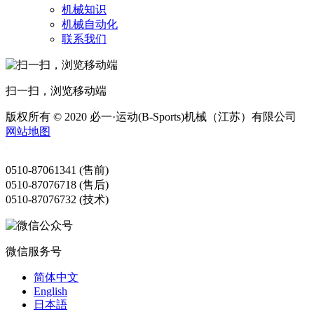
机械知识
机械自动化
联系我们
扫一扫，浏览移动端
版权所有 © 2020 必一·运动(B-Sports)机械（江苏）有限公司
网站地图
0510-87061341 (售前)
0510-87076718 (售后)
0510-87076732 (技术)
微信服务号
简体中文
English
日本語