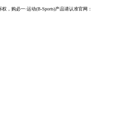
购必一·运动(B-Sports)产品请认准官网：