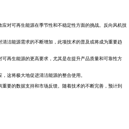
应对可再生能源在季节性和不稳定性方面的挑战。反向风机技
清洁能源需求的不断增加，此项技术的普及或将成为重要趋
可再生能源的更高要求，尤其是在提升产品质量和可靠性方
，这将极大地促进清洁能源的整合使用。
供重要的数据支持和市场反馈。随着技术的不断完善，预计到