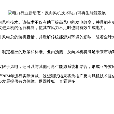
风机技术。该技术不仅有助于提高风电的发电效率，并且能有效
通过改进风机的运行机制，使其在风力不足时也能有效生成电力。
风电总的装机容量，并缓解传统能源对环境的影响。随着全球对
制定相应的政策和标准。业内预测，反向风机将满足未来市场对
限于风电，还可以与其他可再生能源系统相结合，形成互补效应
024年进行实际测试。这些测试结果将为推广反向风机技术提
一步发展提供有力保障。返回搜狐，查看更多