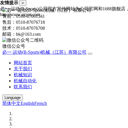
友情提示
×
必一·运动(B-Sports)公司官方宣传网站为公司官网和1688
http://www.gzyxt.com
售前：0510-87061341
售后：0510-87076718
技术：0510-87076708
邮箱：bk@163.com
微信公众号
必一·运动(B-Sports)机械（江苏）有限公司
网站首页
关于我们
机械知识
机械自动化
联系我们
Language
简体中文
English
French