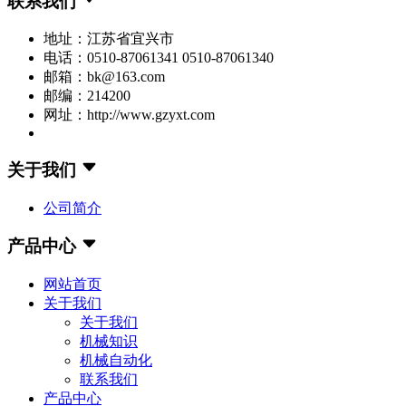
联系我们
地址：江苏省宜兴市
电话：0510-87061341 0510-87061340
邮箱：bk@163.com
邮编：214200
网址：http://www.gzyxt.com
关于我们
公司简介
产品中心
网站首页
关于我们
关于我们
机械知识
机械自动化
联系我们
产品中心