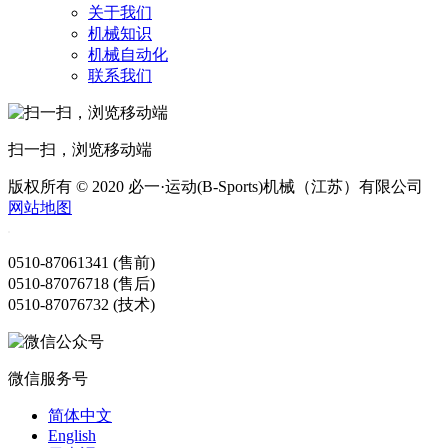
关于我们
机械知识
机械自动化
联系我们
扫一扫，浏览移动端
版权所有 © 2020 必一·运动(B-Sports)机械（江苏）有限公司
网站地图
0510-87061341 (售前)
0510-87076718 (售后)
0510-87076732 (技术)
微信服务号
简体中文
English