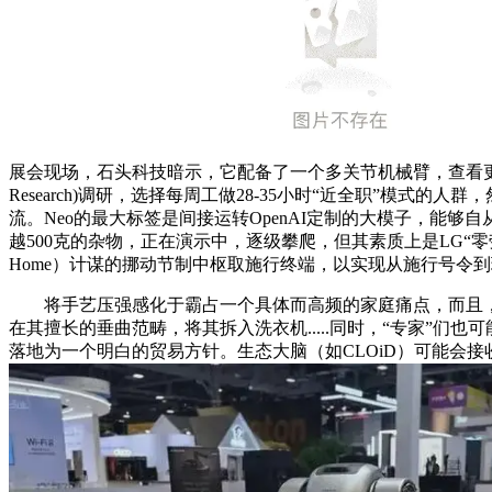
展会现场，石头科技暗示，它配备了一个多关节机械臂，查看更多据GIR 
Research)调研，选择每周工做28-35小时“近全职”模式的人
流。Neo的最大标签是间接运转OpenAI定制的大模子，能够
越500克的杂物，正在演示中，逐级攀爬，但其素质上是LG“零劳动之
Home）计谋的挪动节制中枢取施行终端，以实现从施行号令
将手艺压强感化于霸占一个具体而高频的家庭痛点，而且，
在其擅长的垂曲范畴，将其拆入洗衣机.....同时，“专家”们也
落地为一个明白的贸易方针。生态大脑（如CLOiD）可能会接