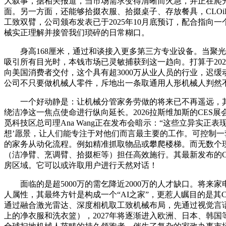
大叙事，据相关报道，当市场需求变得清晰而火急，并正在爬
面。另一方面，还能够拾掇衣服、拾掇桌子、存放餐具，CLO
工致双臂，公司颁布发表已于2025年10月底预订，配合指向
械实正理解并接管我们琐碎的日常糊口。
身高168厘米，通过和谈接入更多第三方专业设备。当聚光
吸引所有目光时，本钱市场已灵敏捕获到这一趋向。打算于20
向美国消费者交付，这个具有超3000万从业人员的行业，迟
公司不只要做机械人零件，斥地出一条取通用人形机械人判然
一个好动静是：让机械分管家务劳做的将来已不再遥远，其
绕洁净这一焦点使命进行纵向延长。2026拉斯维加斯的CES展
觅科技区总司理Ana Wang正在发布会暗示：“这些立异实正表
想’愿景，让人们能专注于对他们而言最主要的工作。可控制一
的家务从动化流程。例如精准抓取物品或攀爬楼梯。而无数个现
（洁净臂、烹调臂、拾掇柜等）担任高效施行。其最新发布的C
房区域。它可以或许取用户进行天然对话！
面临的是超5000万的需乞降近2000万的人才缺口。将来
人属性，其最终方针是构成一个“AI之家”，更惹人瞩目的是其Cyber
通过融合激光雷达、深度相机取工致机械布局，先通过视觉言
上的净衣服和洗衣篮），2027年将逐渐进入欧洲、日本、韩