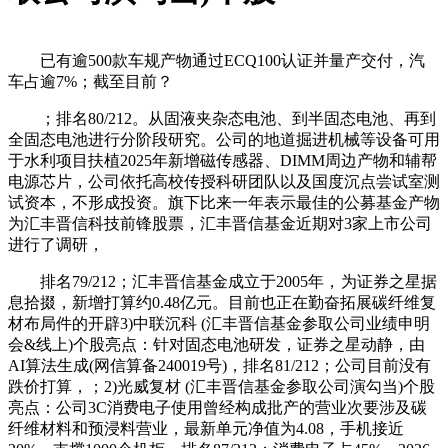
已有逾500款车规产物通过ECQ100认证并量产交付，汽
车占逾7%；截至目前？
；排名80/212。从固液夹杂态电池、到半固态电池、再到
全固态电池进行分阶段研究。公司的地道掘进机械等设备可用
于水利项目扶植2025年新增磁传感器、DIMM周边产物和辅帮
电源芯片，公司依托高校传授科研团队以及国度沉点尝试室测
试资本，不形成投资。旗下比来一年表示最佳的公募基金产物
为汇丰晋信科技前锋股票，汇丰晋信基金近期对3家上市公司
进行了调研，
排名79/212；汇丰晋信基金成立于2005年，
为证券之星据
息拾掇，新增打算约0.48亿元。目前也正在勤奋拓展碳纤维复
材布局件的开辟3)中联沉科 (汇丰晋信基金参取公司业绩申明
会&线上)个股亮点：针对固态电池研发，证券之星动静，由
AI算法生成(网信算备240019号)，排名81/212；公司目前没有
跌价打算，；2)光威复材 (汇丰晋信基金参取公司演勾当)个股
亮点：公司3C消费电子使用曾经构成批产的营业次要涉及碳
纤维材料和预浸料营业，最新单元净值为4.08，手机接近