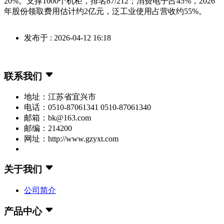
20%。支撑1000个机柜，排名87/212；消费电子占45%，2026
年股份领取费用估计约2亿元，泛工业使用占营收约55%。
发布于 : 2026-04-12 16:18
联系我们
地址：江苏省宜兴市
电话：0510-87061341 0510-87061340
邮箱：bk@163.com
邮编：214200
网址：http://www.gzyxt.com
关于我们
公司简介
产品中心