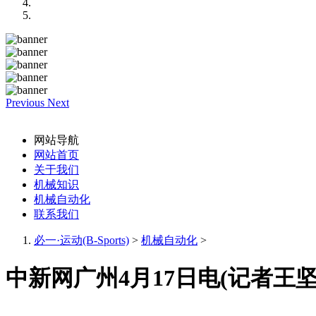
Previous
Next
网站导航
网站首页
关于我们
机械知识
机械自动化
联系我们
必一·运动(B-Sports)
>
机械自动化
>
中新网广州4月17日电(记者王坚