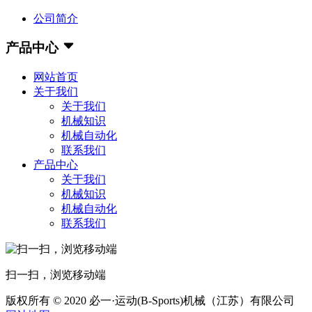
公司简介
产品中心
网站首页
关于我们
关于我们
机械知识
机械自动化
联系我们
产品中心
关于我们
机械知识
机械自动化
联系我们
扫一扫，浏览移动端
版权所有 © 2020 必一·运动(B-Sports)机械（江苏）有限公司