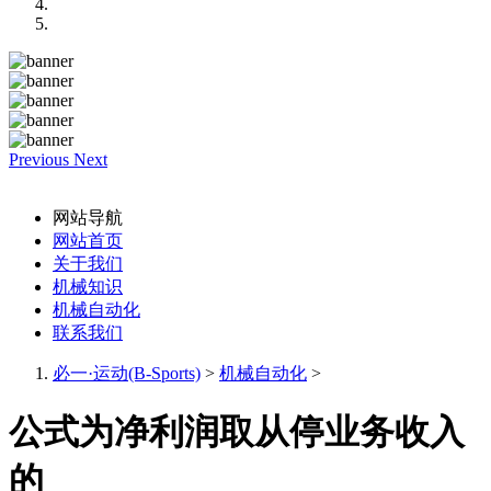
Previous
Next
网站导航
网站首页
关于我们
机械知识
机械自动化
联系我们
必一·运动(B-Sports)
>
机械自动化
>
公式为净利润取从停业务收入
的