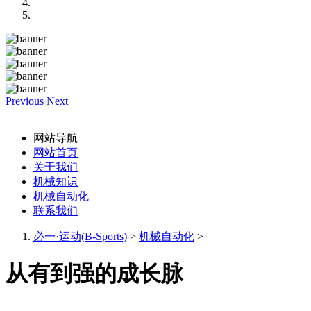
Previous
Next
网站导航
网站首页
关于我们
机械知识
机械自动化
联系我们
必一·运动(B-Sports)
>
机械自动化
>
从有到强的成长脉