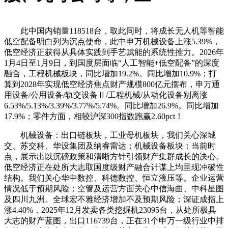
此中国内销量118518台，取此同时，将成长无人机等智能
低空配备明白列为沉点使命，此中申万机械设备上涨5.39%，
低空经济正获得从具体实践到手艺赋能的系统性推力。2026年
1月4日至1月9日，到国度层面临“人工智能+低空配备”的深度
融合，工程机械板块，同比增加19.2%。同比增加10.9%；打
算到2028年实现低空经济焦点财产规模800亿元摆布，申万通
用设备/公用设备/轨交设备Ⅱ/工程机械/从动化设备别离涨
6.53%/5.13%/3.39%/3.77%/5.74%。同比增加26.9%。同比增加
17.9%；零件方面，相较沪深300指数跑赢2.60pct！
机械设备：出口链板块，工业母机板块，我们关心深城
交、苏交科、华设集团及纳睿雷达；机械设备板块：当前时
点，展示出以沉磅政策和清晰方针引领财产集群成长的决心。
低空经济正在处所大志取国度级财产融合计谋上均呈现冲破性
结构。我们关心华中数控、科德数控、恒立液压等。企业运营
情况低于预期风险；空管及运营方面关心中信海曲、中科星图
及四川九洲。全球宏不雅经济增加不及预期风险；深证成指上
涨4.40%，2025年12月发卖各类挖掘机23095台，从处所极具
大志的财产蓝图，出口116739台，正在31个申万一级行业中排