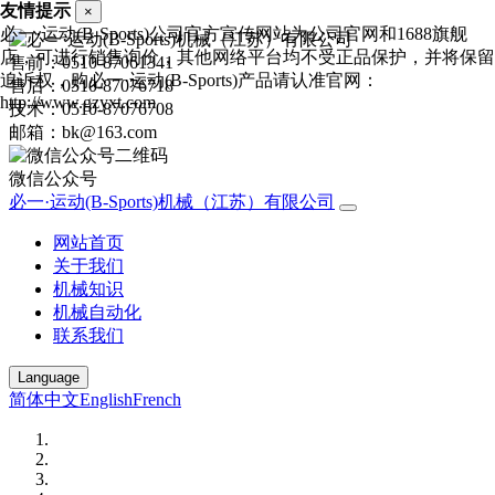
友情提示
×
必一·运动(B-Sports)公司官方宣传网站为公司官网和1688旗舰
店，可进行销售询价，其他网络平台均不受正品保护，并将保留
售前：0510-87061341
追诉权，购必一·运动(B-Sports)产品请认准官网：
售后：0510-87076718
http://www.gzyxt.com
技术：0510-87076708
邮箱：bk@163.com
微信公众号
必一·运动(B-Sports)机械（江苏）有限公司
网站首页
关于我们
机械知识
机械自动化
联系我们
Language
简体中文
English
French