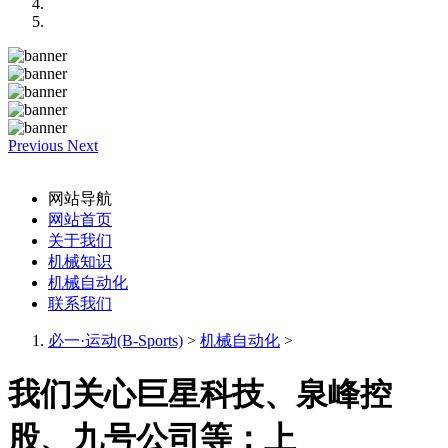
Previous
Next
网站导航
网站首页
关于我们
机械知识
机械自动化
联系我们
必一·运动(B-Sports)
>
机械自动化
>
我们关心巨星科技、泉峰控
股、九号公司等；上