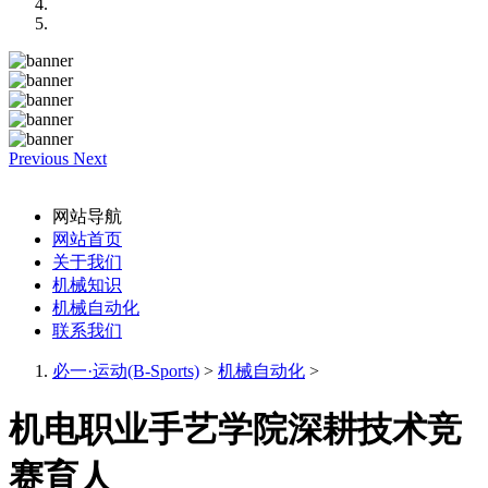
Previous
Next
网站导航
网站首页
关于我们
机械知识
机械自动化
联系我们
必一·运动(B-Sports)
>
机械自动化
>
机电职业手艺学院深耕技术竞
赛育人