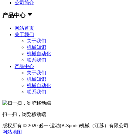
公司简介
产品中心
网站首页
关于我们
关于我们
机械知识
机械自动化
联系我们
产品中心
关于我们
机械知识
机械自动化
联系我们
扫一扫，浏览移动端
版权所有 © 2020 必一·运动(B-Sports)机械（江苏）有限公司
网站地图