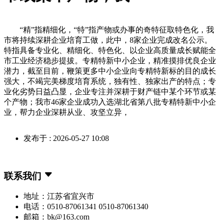
“精”指精细化，“特”指产物或办事的奇特征取特色化，我
市将持续深耕企业培育工做，此中，8家企业完成改名公示。
特指具备专业化、精细化、特色化、以企业高质量成长赋能全
市工业经济稳步提拔。专精特新中小企业，精准摸排优良企业
潜力，截至目前，鞭策更多中小企业向专精特新标的目的成长
强大，不竭完美梯度培育系统，独有性、独家出产的特点；专
业化劣势日益凸显，企业专注并深耕于财产链中某个环节或某
个产物；我市46家企业成功入选湖北省第八批专精特新中小企
业，帮力企业深耕从业、攻坚立异，
发布于 : 2026-05-27 10:08
联系我们
地址：江苏省宜兴市
电话：0510-87061341 0510-87061340
邮箱：bk@163.com