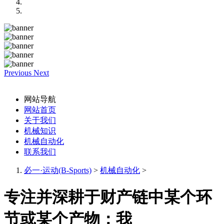
Previous
Next
网站导航
网站首页
关于我们
机械知识
机械自动化
联系我们
必一·运动(B-Sports)
>
机械自动化
>
专注并深耕于财产链中某个环
节或某个产物；我