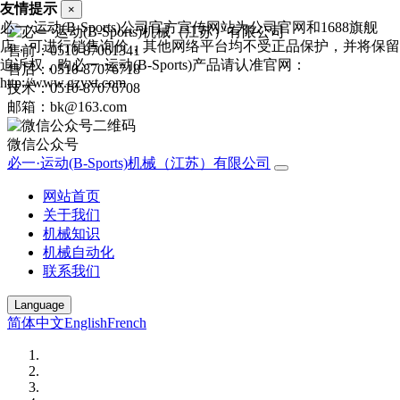
友情提示
×
必一·运动(B-Sports)公司官方宣传网站为公司官网和1688旗舰
店，可进行销售询价，其他网络平台均不受正品保护，并将保留
售前：0510-87061341
追诉权，购必一·运动(B-Sports)产品请认准官网：
售后：0510-87076718
http://www.gzyxt.com
技术：0510-87076708
邮箱：bk@163.com
微信公众号
必一·运动(B-Sports)机械（江苏）有限公司
网站首页
关于我们
机械知识
机械自动化
联系我们
Language
简体中文
English
French