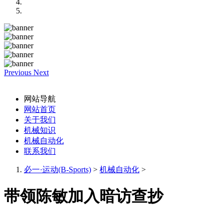
Previous
Next
网站导航
网站首页
关于我们
机械知识
机械自动化
联系我们
必一·运动(B-Sports)
>
机械自动化
>
带领陈敏加入暗访查抄