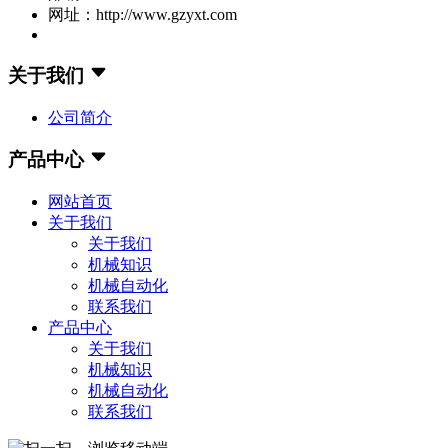
网址：http://www.gzyxt.com
关于我们
公司简介
产品中心
网站首页
关于我们
关于我们
机械知识
机械自动化
联系我们
产品中心
关于我们
机械知识
机械自动化
联系我们