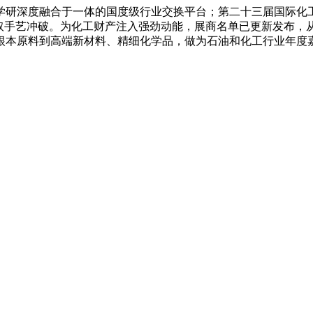
度融合于一体的国度级行业交换平台；第二十三届国际化工博览会
动取手艺冲破。为化工财产注入强劲动能，展商名单已更新发布，
根本原料到高端新材料、精细化学品，做为石油和化工行业年度