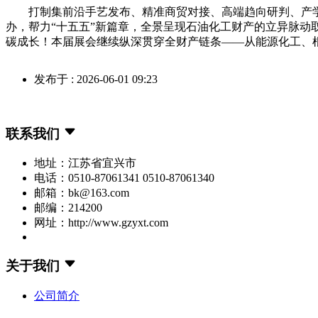
打制集前沿手艺发布、精准商贸对接、高端趋向研判、产学研深
办，帮力“十五五”新篇章，全景呈现石油化工财产的立异脉
碳成长！本届展会继续纵深贯穿全财产链条——从能源化工、
发布于 : 2026-06-01 09:23
联系我们
地址：江苏省宜兴市
电话：0510-87061341 0510-87061340
邮箱：bk@163.com
邮编：214200
网址：http://www.gzyxt.com
关于我们
公司简介