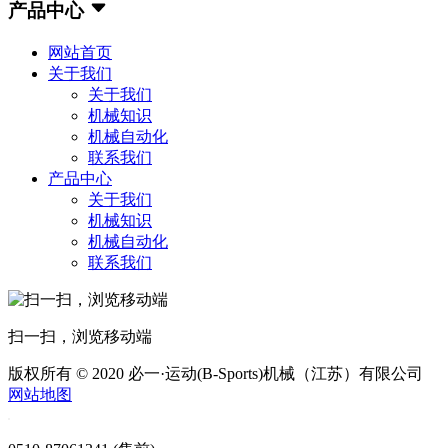
产品中心
网站首页
关于我们
关于我们
机械知识
机械自动化
联系我们
产品中心
关于我们
机械知识
机械自动化
联系我们
扫一扫，浏览移动端
版权所有 © 2020 必一·运动(B-Sports)机械（江苏）有限公司
网站地图