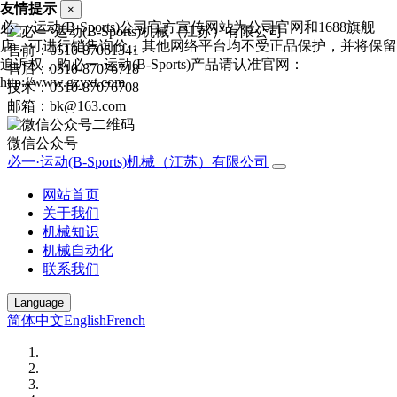
友情提示
×
必一·运动(B-Sports)公司官方宣传网站为公司官网和1688旗舰
店，可进行销售询价，其他网络平台均不受正品保护，并将保留
售前：0510-87061341
追诉权，购必一·运动(B-Sports)产品请认准官网：
售后：0510-87076718
http://www.gzyxt.com
技术：0510-87076708
邮箱：bk@163.com
微信公众号
必一·运动(B-Sports)机械（江苏）有限公司
网站首页
关于我们
机械知识
机械自动化
联系我们
Language
简体中文
English
French