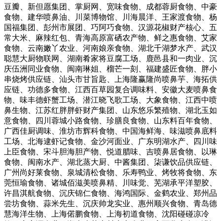
豆瓣、新但愿集团、掌厨网、宽味食物、成都蓉厨食物、中豪
食物、建华喷鼻油、川菜博物馆、川海晨洋、王家渡食物、杨
国福集团、彭州市展团、巧阿巧食物、汉源花椒财产核心、五
常大米、麻辣红包、青海高原富硒农产物、鲜之惠食物、艾家
食物、云南嫩丫农业、河南娘亲食物、湖北千湖梦水产、武汉
聪慧大厨物联网、湖南肴家将豆腐工场、鹿邑县和一肉业、沉
庆伍洲同业食物、闽南琳姐、榴芒一刻、福建盛匠食物、胖小
串烧烤供应链、汕头市甘旨匙、上海隆赢隆尚喷鼻芋、海拓供
应链、功德多食物、江西百草园复合调味料、安徽大麦喷鼻食
物、味丰德虾蟹工场、潜江晓飞歌工场、大象食物、江西中喷
鼻生物、江苏红胖胖虾财产集团、山东悠乐繁殖物、湖北玉如
意食物、四川蓉城小路食物、珍膳良食物、山东料百年食物、
广西佳厨调味、淮坊市辉科食物、中国海鲜海、味滋喷鼻底料
工场、北海逮虾记食物、金沙河面业、广东明湖水产、四川味
上臣食物、宋斗胆海胆产物、悦道腊味、吉喷鼻居食物、以琳
食物、闽南水产、湖北蒸大厨、中酱集团、柒谦饮品供应链、
广州尚好莱食物、泉城清松食物、乐寿鸭业、烤牧将食物、东
莞恒瑜食物、诸城佰滋美喷鼻精、川味觉、芜湖承平洋塑胶、
许昌淇航食物、沉庆锦仁食物、海鸿国际、金鹤农业、郑州品
尝坊食物、蒜米先生、沉庆帅龙实业、惠州顺兴食物、青岛德
慧海洋生物、上海偌鹏食物、上海初道食物、沈阳碰碰凉冷