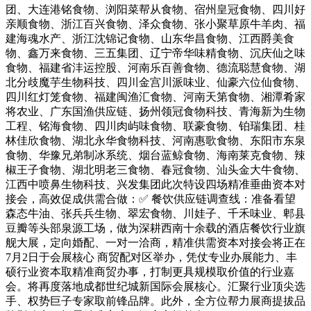
团、大连港铭食物、浏阳菜帮从食物、宿州皇冠食物、四川好
亲顺食物、浙江百兴食物、泽众食物、张小聚草原牛羊肉、福
建海魂水产、浙江沈锦记食物、山东华昌食物、江西爵美食
物、鑫万来食物、三五集团、辽宁帝华味精食物、沉庆仙之味
食物、福建省沣运控股、河南乐百善食物、德流聪慧食物、湖
北分歧魔芋生物科技、四川金宫川派味业、仙豪六位仙食物、
四川红灯笼食物、福建闽渔汇食物、河南天第食物、湘潭肴家
将农业、广东国渔供应链、扬州领冠食物科技、青海新为生物
工程、铭海食物、四川肉屿味食物、联豪食物、铂瑞集团、桂
林佳欣食物、湖北永华食物科技、河南惠歌食物、东阳市东泉
食物、华豫兄弟制冰系统、烟台蓝鲸食物、海南莱克食物、辣
椒王子食物、湖北明老三食物、春冠食物、汕头金大牛食物、
江西中喷鼻生物科技、兴发集团此次特设四场精准垂曲资本对
接会，高效促成供需合做：✅ 餐饮供应链调查线：准备看望
森态牛油、张兵兵生物、翠宏食物、川娃子、千禾味业、郫县
豆瓣等头部泉源工场，做为深耕西南十余载的酒店餐饮行业旗
舰大展，定向婚配、一对一洽商，精准供需资本对接会将正在
7月2日于会展核心 商贸配对区举办，凭仗专业办展能力、丰
硕行业资本取精准商贸办事，打制更具规模取价值的行业嘉
会。将再度落地成都世纪城新国际会展核心。汇聚行业顶尖选
手、权势巨子专家取前锋品牌。此外，全方位帮力展商提拔品