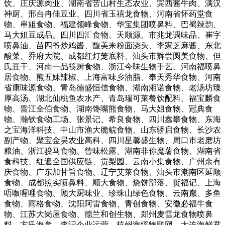
饮、庄庆源肉业、湖南省苦山村生态农业、宾西酱牛肉、满汉
神厨、邢台冉佳豆业、四川省玉禧龙食物、河南省怀药堂食
物、串姐食物、福建领峰食物、华宝集团喷鼻料、巴蜀辣韵、
马大姐豆成品、四川四汇食物、天顺源、市兆龙调味品、崔字
喷鼻油、苗四爷炒鸡酱、馥美来粉面浇头、李家芝麻酱、东北
酸菜、乔府大院、成都红灯笼底料、汕头市辉尝圆美食物、但
氏豆干、河南一品筷厨食物、浙江今味生物手艺、河南福喷鼻
居食物、熊五妹辣椒、上海富味乡油脂、奉天秀华食物、河南
省康味源食物、青岛德盛恒信食物、湖南湘诺食物、老汤坊臻
厚高汤、湖北仙桃鱼农水产、青岛瑞可莱餐饮配料、福宝麟食
物、晋江全伯食物、湖南馋嘴熊食物、马大姐食物、冠典食
物、瀚钦食物工场、张景记、希良食物、四川鑫攀食物、东海
之宝海洋科技、中山市渔大脆鲩食物、山东骄启食物、长沙农
副产物、聚宝金昊农业高科、四川星馨盛生物、周口市老磨坊
粮油、浙江骏马食物、曾味松露、湖南非你魔薯食物、湖南省
食科技、红遍全国供应链、贡梨园、云南小集食物、广州余有
庆食物、广东加甘旨食物、辽宁艾莱食物、汕头市潮南区延顺
食物、成都照实喷鼻料、顺大食物、烧饼部落、贺福记、上海
唔呶喔哩食物、顾大厨味业、珍珠山绿色食物、云南巅、多鱼
食物、雨格食物、沈阳阿雷食物、青创食物、安徽必福牛食
物、江苏大岗屋食物、德兰和创生物、郑州麦雪龙食物喷鼻
料、方氏海参、李记企业运营、杭州海绥物联网、大连海鲜君