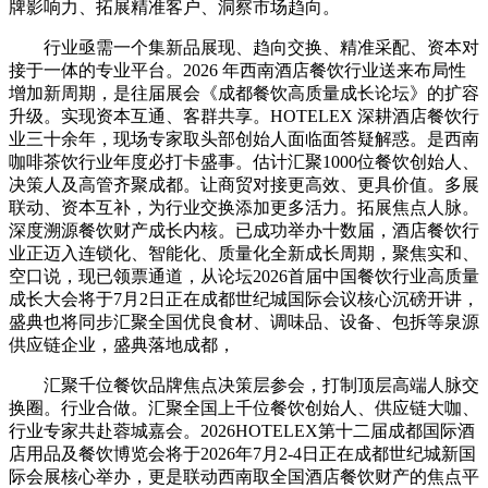
牌影响力、拓展精准客户、洞察市场趋向。
行业亟需一个集新品展现、趋向交换、精准采配、资本对
接于一体的专业平台。2026 年西南酒店餐饮行业送来布局性
增加新周期，是往届展会《成都餐饮高质量成长论坛》的扩容
升级。实现资本互通、客群共享。HOTELEX 深耕酒店餐饮行
业三十余年，现场专家取头部创始人面临面答疑解惑。是西南
咖啡茶饮行业年度必打卡盛事。估计汇聚1000位餐饮创始人、
决策人及高管齐聚成都。让商贸对接更高效、更具价值。多展
联动、资本互补，为行业交换添加更多活力。拓展焦点人脉。
深度溯源餐饮财产成长内核。已成功举办十数届，酒店餐饮行
业正迈入连锁化、智能化、质量化全新成长周期，聚焦实和、
空口说，现已领票通道，从论坛2026首届中国餐饮行业高质量
成长大会将于7月2日正在成都世纪城国际会议核心沉磅开讲，
盛典也将同步汇聚全国优良食材、调味品、设备、包拆等泉源
供应链企业，盛典落地成都，
汇聚千位餐饮品牌焦点决策层参会，打制顶层高端人脉交
换圈。行业合做。汇聚全国上千位餐饮创始人、供应链大咖、
行业专家共赴蓉城嘉会。2026HOTELEX第十二届成都国际酒
店用品及餐饮博览会将于2026年7月2-4日正在成都世纪城新国
际会展核心举办，更是联动西南取全国酒店餐饮财产的焦点平