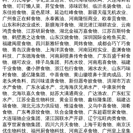
食物、叮叮懒人菜、昇玺食物、添味匠制、临沂名扬食物、山
东佳拾食物、蓝色星球、延边红峰食物、新疆天蕴无机农业、
广州食正在鲜食物、永泰酱油、河南隆恒商业、欧泰贡食物、
山东和利农业成长、新膳海洋食物、湖北潜江湖耕农业、云南
鸿贵食物、江苏研厨食物、湖北金福万嘉食物、江苏百斯特食
物、鹤壁惠之达食物、山东汉烧食物、深圳国际金枪鱼买卖、
福建闽星食物、四川新雅轩食物、周炜食物、成都会巧丫巧食
物、青岛汉唐食物、上海洋淇食物、河南冠程实业、盈渊食物
科技、广东德海食物、河南厨喷鼻传奇食物、广东百盛千鲜食
物、穗可农业、獐子岛集团、邦杰水饺、河南庖喜食物、福建
千业食物、傻小胖食物、浙江包行食物、湘水农夫、山东巧味
村食物、盛亿隆集团、中喜食物、黄山徽喷鼻十里肉成品、刘
老头烤鱼料、四川味道唐食物、新但愿夸姣食物、洪湖市万农
水产食物、广东永诚水产、北海海庆兄弟水产、中康泉州食
物、北海玖嘉久食物、姑苏大满通商业、广达渔农、广东虹宝
水产、江苏全盈生物科技、黄金豆食物、鑫钰隆集团、福建达
禧食物、湖北元冻力供应链、惟溢食物、义乌中喜食物、湖肴
食物、广东粤原饺食物、玖合金隆食物、广东超霸世家食物、
大连瑞驰企业集团、湛江国联水产开辟、辽宁泓旺肉类食物、
嘉亨世家食物集团、四川六月天食物、上海千彩食物、南京沃
优生物科技、福州厨食物科技、河南正卓食物、广州皇上皇集