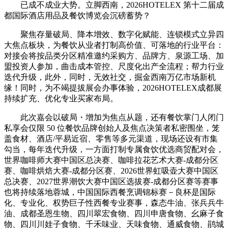
已成不成业大势。立脚西南，2026HOTELEX 第十二届成
都国际酒店用品及餐饮博览会沉磅蓄势？
聚焦存量破局、降本增效、数字化赋能、连锁模式立异四
大焦点板块，为餐饮从业者打制高价值、可落地的行业平台：
对接会将按品类分区精准邀约采购方、品牌方、泉源工场、加
盟投资人参加，曲击成本管控、尺度化出产全流程；帮力行业
迭代升级，此外，同时，无效社交，掘金西南万亿市场新机
缘！同时，为不竭提拔展会办事体验，2026HOTELEX成都展
持续扩充、优化专业买家布局。
此次嘉会以破局・增加为焦点从题，还有餐饮掌门人闭门
私享会仅限 50 位餐饮品牌创始人及焦点决策者私密围坐，笼
盖食材、酒店/平易近宿、零售等多元渠道，现场还设有市集
勾当，每年迭代升级，一方面打制专属食饮优选商贸配对会，
世界咖啡师大赛中国区总决赛、咖啡拉花艺术大赛-成都分区
赛、咖啡烘焙大赛-成都分区赛、2026世界虹吸壶大赛中国区
总决赛、2027世界潮饮大赛中国区选拔赛-成都分区赛等赛事
也将持续落地蓉城，中国国际西餐烹调锦标赛－良杯是国际
化、专业化、权势巨子性西餐专业赛事，森态牛油、张兵兵牛
油、成都圣恩生物、四川翠宏食物、四川申唐食物、幺麻子食
物、四川川娃子食物、千禾味业、天味食物、通威食物、鹃城