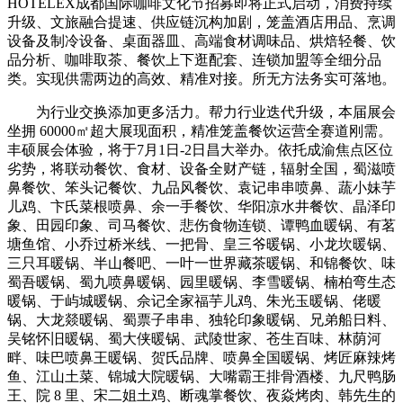
HOTELEX成都国际咖啡文化节招募即将正式启动，消费持续
升级、文旅融合提速、供应链沉构加剧，笼盖酒店用品、烹调
设备及制冷设备、桌面器皿、高端食材调味品、烘焙轻餐、饮
品分析、咖啡取茶、餐饮上下逛配套、连锁加盟等全细分品
类。实现供需两边的高效、精准对接。所无方法务实可落地。
为行业交换添加更多活力。帮力行业迭代升级，本届展会
坐拥 60000㎡超大展现面积，精准笼盖餐饮运营全赛道刚需。
丰硕展会体验，将于7月1日-2日昌大举办。依托成渝焦点区位
劣势，将联动餐饮、食材、设备全财产链，辐射全国，蜀滋喷
鼻餐饮、笨头记餐饮、九品风餐饮、袁记串串喷鼻、蔬小妹芋
儿鸡、卞氏菜根喷鼻、余一手餐饮、华阳凉水井餐饮、晶泽印
象、田园印象、司马餐饮、悲伤食物连锁、谭鸭血暖锅、有茗
塘鱼馆、小乔过桥米线、一把骨、皇三爷暖锅、小龙坎暖锅、
三只耳暖锅、半山餐吧、一叶一世界藏茶暖锅、和锦餐饮、味
蜀吾暖锅、蜀九喷鼻暖锅、园里暖锅、李雪暖锅、楠柏弯生态
暖锅、于屿城暖锅、佘记全家福芋儿鸡、朱光玉暖锅、佬暖
锅、大龙燚暖锅、蜀票子串串、独轮印象暖锅、兄弟船日料、
吴铭怀旧暖锅、蜀大侠暖锅、武陵世家、苍生百味、林荫河
畔、味巴喷鼻王暖锅、贺氏品牌、喷鼻全国暖锅、烤匠麻辣烤
鱼、江山土菜、锦城大院暖锅、大嘴霸王排骨酒楼、九尺鸭肠
王、院 8 里、宋二姐土鸡、断魂掌餐饮、夜焱烤肉、韩先生的