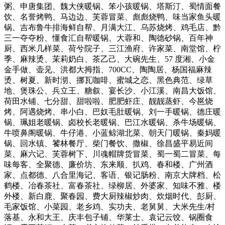
粥、申唐集团、魏大侠暖锅、笨小孩暖锅、塔斯汀、蜀情面餐
饮、名誉烤鸭、马边边、芙蓉冒菜、彪彪烧鸭、味当家鱼头暖
锅、吉布鲁牛排海鲜自帮、月满大江、乌苏烧烤、鸡毛店、黔
三一夺夺粉、懂食汇自帮暖锅、大蓉和、陶德砂锅、百年神
厨、西米几样菜、荷兮院子、三江渔府、许家菜、南堂馆、柠
季、麻辣烫、茉莉奶白、茶乙己、大碗先生、57 度湘、小金
金手做、壶见、洪都大拇指、700CC、陶陶居、杨国福麻辣
烫、树夏、新时沏、挪瓦咖啡、蜜城之恋、黑色典范、绿草
地、煲珠公、兵立王、糖叙、宴长沙、小江溪、南昌大饭馆、
荷田水铺、七分甜、甜啦啦、肥肥虾庄、靓靓蒸虾、今邕烧
烤、阿遇烧烤、串小白、巴奴毛肚暖锅、刘一手暖锅、德庄暖
锅、珮姐老暖锅、卤校长老暖锅、巴江水暖锅、杀牛场暖锅、
牛喷鼻阁暖锅、牛仔港、小蓝鲸湖北菜、朝天门暖锅、秦妈暖
锅、回水镇、饕林餐厅、柴门餐饮、撒椒、徐昌盛平易近间
菜、麻六记、芙蓉树下、川魂帽牌货冒菜、蜀一蜀二冒菜、每
味每客、全聚德、廉价坊、东来顺、扒鸡、春和楼、广州酒
家、点都德、八合里海记、客语、银记肠粉、南京大牌档、松
鹤楼、冶春茶社、富春茶社、绿柳居、外婆家、知味不雅、楼
外楼、新白鹿、聚春园、费大厨辣椒炒肉、炊烟时代、彭厨、
毛家饭馆、小菜园、老乡鸡、实功夫、老舅舅、大米先生/村
落基、永和大王、庆丰包子铺、华莱士、袁记云饺、锅圈食