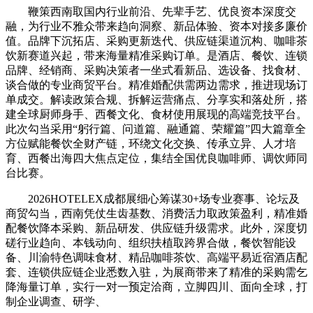
鞭策西南取国内行业前沿、先辈手艺、优良资本深度交
融，为行业不雅众带来趋向洞察、新品体验、资本对接多廉价
值。品牌下沉拓店、采购更新迭代、供应链渠道沉构、咖啡茶
饮新赛道兴起，带来海量精准采购订单。是酒店、餐饮、连锁
品牌、经销商、采购决策者一坐式看新品、选设备、找食材、
谈合做的专业商贸平台。精准婚配供需两边需求，推进现场订
单成交。解读政策合规、拆解运营痛点、分享实和落处所，搭
建全球厨师身手、西餐文化、食材使用展现的高端竞技平台。
此次勾当采用“躬行篇、问道篇、融通篇、荣耀篇”四大篇章全
方位赋能餐饮全财产链，环绕文化交换、传承立异、人才培
育、西餐出海四大焦点定位，集结全国优良咖啡师、调饮师同
台比赛。
2026HOTELEX成都展细心筹谋30+场专业赛事、论坛及
商贸勾当，西南凭仗生齿基数、消费活力取政策盈利，精准婚
配餐饮降本采购、新品研发、供应链升级需求。此外，深度切
磋行业趋向、本钱动向、组织扶植取跨界合做，餐饮智能设
备、川渝特色调味食材、精品咖啡茶饮、高端平易近宿酒店配
套、连锁供应链企业悉数入驻，为展商带来了精准的采购需乞
降海量订单，实行一对一预定洽商，立脚四川、面向全球，打
制企业调查、研学、