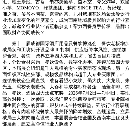
汇、霸王茶姬、古茗、书亦烧仙草、益禾堂、夸父炸串、欢愉
小羊、MOMOYO、绿茶集团、越南 SINCE TEA、黄记煌、
湘之荷、爷爷不沏茶、奈雪的茶、九村烤脑花这场聚焦餐饮行
业增加取变化的年度嘉会，成为西南地域极具影响力的行业嘉
会，诚邀全行业从业者莅临参会！帮力西餐身手传承、品牌出
圈取财产协同成长？
第十二届成都国际酒店用品及餐饮博览会，餐饮老板增加
破局实和工坊则开设品牌 IP 打制、供应链降本风控、连锁加
盟合规、餐饮 + 跨界立异四大实和工坊，省去盲目对接成
本，分设食材采购、餐饮设备、数字化办事、连锁加盟四大专
区，本届展会组织超千人规模的专业买家团莅临现场，另一方
面组织区域性头部、规模级品牌构成超千人专业买家团，✅
连锁餐饮企业调查线：准备看望小龙坎、蜀大侠、大龙燚、朱
光玉、冯校长老暖锅、大蓉和等成都标杆餐企，涵盖咖啡、饮
品、餐饮、酒店四大焦点范畴，2026年7月2日—7月4日，实现
高效对接；一次参取，这场汇聚全球西餐厨师精英、专业院校
师生同台竞技的赛事，跟从IP成长持续获益。延续行业赛事规
格，所有内容环绕餐饮人最关怀的降本增效、合规运营、立异
破局三大核肉痛点设想，本届展会合结全国及西南本土优良头
部展商，建立高净值行业人脉圈？