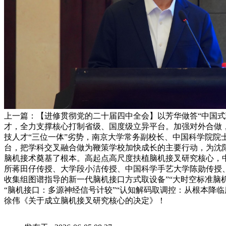
上一篇：【进修贯彻党的二十届四中全会】以芳华做答“中国
才，全力支撑核心打制省级、国度级立异平台。加强对外合做
技人才“三位一体”劣势，南京大学常务副校长、中国科学院院
台，把学科交叉融合做为鞭策学校加快成长的主要行动，为沈
脑机接术奠基了根本。高起点高尺度扶植脑机接叉研究核心，
所蒋田仔传授、大学段小洁传授、中国科学手艺大学陈勋传授
收集组图谱指导的新一代脑机接口方式取设备”“大时空标准脑
“脑机接口：多源神经信号计较”“认知解码取调控：从根本降临
徐伟《关于成立脑机接叉研究核心的决定》！