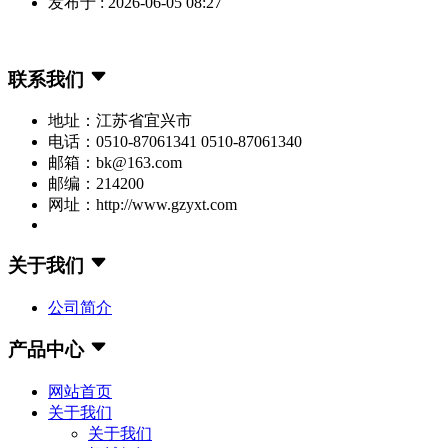
发布于 : 2026-06-05 08:27
联系我们
地址：江苏省宜兴市
电话：0510-87061341 0510-87061340
邮箱：bk@163.com
邮编：214200
网址：http://www.gzyxt.com
关于我们
公司简介
产品中心
网站首页
关于我们
关于我们