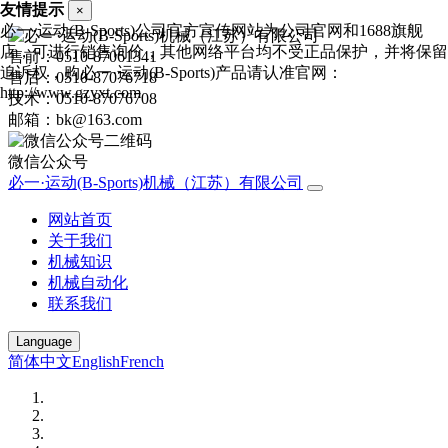
友情提示
×
必一·运动(B-Sports)公司官方宣传网站为公司官网和1688旗舰
店，可进行销售询价，其他网络平台均不受正品保护，并将保留
售前：0510-87061341
追诉权，购必一·运动(B-Sports)产品请认准官网：
售后：0510-87076718
http://www.gzyxt.com
技术：0510-87076708
邮箱：bk@163.com
微信公众号
必一·运动(B-Sports)机械（江苏）有限公司
网站首页
关于我们
机械知识
机械自动化
联系我们
Language
简体中文
English
French