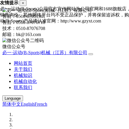
友情提示
×
必一·运动(B-Sports)公司官方宣传网站为公司官网和1688旗舰
销售询价，其他网络平台均不受正品保护，并将保留追诉权，购
售前：0510-87061341
动(B-Sports)产品请认准官网：http://www.gzyxt.com
售后：0510-87076718
技术：0510-87076708
邮箱：bk@163.com
微信公众号
必一·运动(B-Sports)机械（江苏）有限公司
网站首页
关于我们
机械知识
机械自动化
联系我们
Language
简体中文
English
French