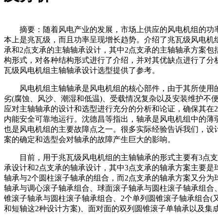
摘要：随着风电产业的发展，市场上供应的风电机组的功
本上是兆瓦级，而且功率呈现增长趋势。介绍了兆瓦级风电机
承和2点支承的主轴轴承设计，其中2点支承的主轴轴承方案包
构形式，对各种结构形式进行了介绍，并对其优缺点进行了分
瓦级风电机组主轴轴承设计选型提供了参考。
风电机组主轴轴承是风电机组的核心部件，由于其所使用
劣(腐蚀、风沙、潮湿和低温)、受载情况复杂以及安装维护不
应对主轴轴承的设计和选型进行充分的分析和论证，确保其在2
内能安全可靠地运行。沈德昌等指出，轴承是风电机组中的薄
也是风电机组的主要故障点之一。很多实际经验告诉我们，设
案的确定和选型会对轴承的故障产生巨大的影响。
目前，用于兆瓦级风电机组的主轴轴承的形式主要有3点支
承设计和2点支承的轴承设计，其中3点支承的轴承方案主要是
轴承与2个圆柱滚子轴承的组合，而2点支承的轴承方案又分为
轴承与调心滚子轴承组合、球面滚子轴承与圆柱滚子轴承组合
锥滚子轴承与圆柱滚子轴承组合、2个单列圆锥滚子轴承组合(
和短轴这2种设计方案)、面对面的双列圆锥滚子单轴承以及集