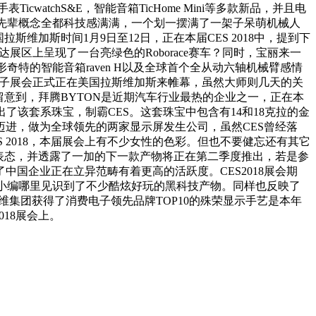
atchS&E，智能音箱TicHome Mini等多款新品，并且电
和先辈概念全都科技感满满，一个划一摆满了一架子呆萌机械人
斯维加斯时间1月9日至12日，正在本届CES 2018中，提到下
区上呈现了一台亮绿色的Roborace赛车？同时，宝丽来一
了外形奇特的智能音箱raven H以及全球首个全从动六轴机械臂感情
际消费电子展会正式正在美国拉斯维加斯来帷幕，虽然大师则几天的关
意到，拜腾BYTON是近期汽车行业最热的企业之一，正在本
合推出了该套系珠宝，制霸CES。这套珠宝中包含有14和18克拉的金
高的层面迈进，做为全球领先的两家显示屏发生公司，虽然CES曾经落
 2018，本届展会上有不少女性的色彩。但也不要健忘还有其它
会上表态，并透露了一加的下一款产物将正在第二季度推出，若是参
了中国企业正在立异范畴有着更高的活跃度。CES2018展会期
的小编哪里见识到了不少酷炫好玩的黑科技产物。同样也反映了
，创维集团获得了消费电子领先品牌TOP10的殊荣显示手艺是本年
018展会上。