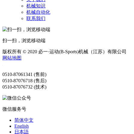
机械知识
机械自动化
联系我们
扫一扫，浏览移动端
版权所有 © 2020 必一·运动(B-Sports)机械（江苏）有限公司
网站地图
0510-87061341 (售前)
0510-87076718 (售后)
0510-87076732 (技术)
微信服务号
简体中文
English
日本語