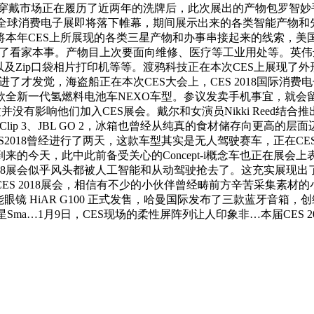
戴市场正在履历了近两年的洗牌后，此次展出的产物包罗智妙手表Ticw
018全球消费电子展即将落下帷幕，期间展示出来的各类智能产物
将本年CES上所展现的各类三星产物和办事串接起来的线索，美国拉
看家本事。产物目上次要面向维修、医疗等工业用处等。英伟达展
p拍立得相机以及Zip口袋相片打印机等等。渡鸦科技正在本次CES上展现
，走进了才发觉，海盗船正在本次CES大会上，CES 2018国
全新一代氢燃料电池车NEXO车型。参议发卖手机事宜，就会留
这并没有影响他们加入CES展会。戴尔和女演员Nikki Reed结
BL Clip 3、JBL GO 2，冰箱也曾经从纯真的食材储存向更
2018曾经进行了两天，这款车型其实是无人驾驶赛车，正在CES
的今天，此中此前备受关心的Concept-i概念车也正在展
 2018展会似乎风头都被人工智能和从动驾驶抢去了。这充实展现出
ES 2018展会，相信有不少的小伙伴曾经畴前方辛苦采集素材
能眼镜 HiAR G100 正式发售，哈曼国际发布了三款蓝牙音箱
Sma…1月9日，CES现场的柔性屏阵列让人印象非…本届CES 2