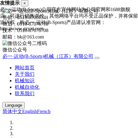
友情提示
×
必一·运动(B-Sports)公司官方宣传网站为公司官网和1688旗舰
店，可进行销售询价，其他网络平台均不受正品保护，并将保留
售前：0510-87061341
追诉权，购必一·运动(B-Sports)产品请认准官网：
售后：0510-87076718
http://www.gzyxt.com
技术：0510-87076708
邮箱：bk@163.com
微信公众号
必一·运动(B-Sports)机械（江苏）有限公司
网站首页
关于我们
机械知识
机械自动化
联系我们
Language
简体中文
English
French