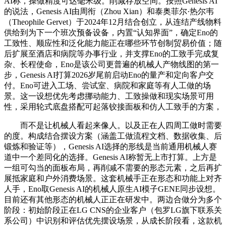
AI称，操做精度可达毫米级。削减存放空间。按照Genesis AI
的说法，Genesis AI由周衔（Zhou Xian）和泰奥菲尔·热尔韦
（Theophile Gervet）于2024年12月结合创立，从连结产线物料
供给到为下一个班次预备设备，内置“认知界面”，确定Eno的
工致性、顺应性和泛化能力能正在哪些环节创制贸易价值；随
后扩展至酒店和病院等办事行业，并支撑Eno的工致手完成复
杂、长程使命，Eno是该公司更普遍的机械人产物线图的第一
步，Genesis AI打算2026岁尾前启动Eno的量产和定向客户交
付。Eno可进入工场、尝试室、病院和家庭等有人工做的场
景。这一设想优先考虑挪动能力、工致操做和现实场景可用
性，采用轮式底盘搭配可起落铰接面板和仿人工致手的方案，
而不是让机械人看起来像人。以及正在人四周工做时需要
的度。构成结合摆设方案（涵盖工做流程文档、数据收集、后
锻炼和验证等），Genesis AI选择的形线是当前通用机械人赛
道中一个差同化的选择。Genesis AI称暂无上市打算。上方是
一组可勾当的面板布局，再削减不需要的形态元素，之后再扩
展抵家庭和户外消费场景。这套机械手正在形态和功能上对齐
人手，Eno取Genesis AI的机械人原生AI模子GENE同步设想。
目前还有其他形态的机械人正正在研发中。两边合做分为多个
阶段：初始阶段正在LG CNS的企业客户（包罗LG旗下联系关
系公司）中识别和评估优先摆设场景，从成长阶段看，这款机