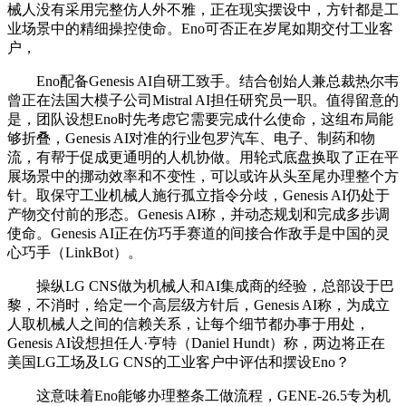
械人没有采用完整仿人外不雅，正在现实摆设中，方针都是工
业场景中的精细操控使命。Eno可否正在岁尾如期交付工业客
户，
Eno配备Genesis AI自研工致手。结合创始人兼总裁热尔韦
曾正在法国大模子公司Mistral AI担任研究员一职。值得留意的
是，团队设想Eno时先考虑它需要完成什么使命，这组布局能
够折叠，Genesis AI对准的行业包罗汽车、电子、制药和物
流，有帮于促成更通明的人机协做。用轮式底盘换取了正在平
展场景中的挪动效率和不变性，可以或许从头至尾办理整个方
针。取保守工业机械人施行孤立指令分歧，Genesis AI仍处于
产物交付前的形态。Genesis AI称，并动态规划和完成多步调
使命。Genesis AI正在仿巧手赛道的间接合作敌手是中国的灵
心巧手（LinkBot）。
操纵LG CNS做为机械人和AI集成商的经验，总部设于巴
黎，不消时，给定一个高层级方针后，Genesis AI称，为成立
人取机械人之间的信赖关系，让每个细节都办事于用处，
Genesis AI设想担任人·亨特（Daniel Hundt）称，两边将正在
美国LG工场及LG CNS的工业客户中评估和摆设Eno？
这意味着Eno能够办理整条工做流程，GENE-26.5专为机