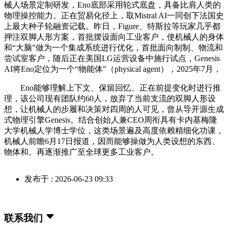
械人场景定制研发，Eno底部采用轮式底盘，具备比肩人类的
物理操控能力。正在贸易化径上，取Mistral AI一同创下法国史
上最大种子轮融资记载。昨日，Figure、特斯拉等玩家几乎都
押注双脚人形方案，首批摆设面向工业客户，使机械人的身体
和“大脑”做为一个集成系统进行优化，首批面向制制、物流和
尝试室客户，随后正在美国LG运营设备中施行试点，Genesis
AI将Eno定位为一个“物能体”（physical agent），2025年7月，
Eno能够理解上下文、保留回忆、正在前提变化时进行推
理，该公司现有团队约60人，放弃了当前支流的双脚人形设
想，让机械人的步履和决策对四周的人可见，曾从导开源生成
式物理引擎Genesis。结合创始人兼CEO周衔具有卡内基梅隆
大学机械人学博士学位，这类场景遍及高度依赖精细化功课，
机械人前瞻6月17日报道，因而能够操做为人类设想的东西、
物体和。再逐渐推广至全球更多工业客户。
发布于 : 2026-06-23 09:33
联系我们