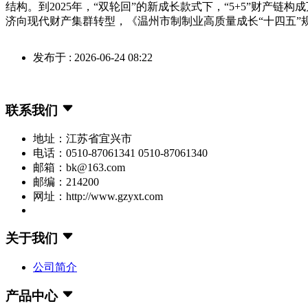
结构。到2025年，“双轮回”的新成长款式下，“5+5”财
济向现代财产集群转型，《温州市制制业高质量成长“十四五”规
发布于 : 2026-06-24 08:22
联系我们
地址：江苏省宜兴市
电话：0510-87061341 0510-87061340
邮箱：bk@163.com
邮编：214200
网址：http://www.gzyxt.com
关于我们
公司简介
产品中心