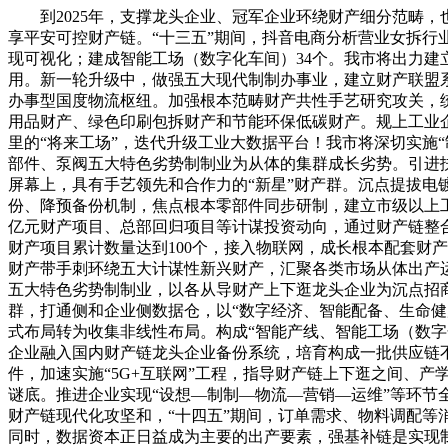
到2025年，支撑龙头企业、冠军企业环绕财产细分范畴，
享平安可控财产链。“十三五”期间，抖音电商分析营业女拆行业
现可视化；建成智能工场（数字化车间）34个。我市将出力建
用。新一轮升级中，做强五大现代制制办事业，建立财产联盟
办事型国度物流枢纽。加强根本范畴财产共性手艺研究攻关，
用品财产、绿色印刷包拆财产和节能环保低碳财产。规上工业企业
里的“将来工场”，迭代升级工业大数据平台！我市将深切实施
部件、泵阀五大特色劣势制制业为从体的集群成长劣势。引进扶
屏幕上，具有手艺领先和合作力的“新星”财产群。沉点提拔电
份、降预备份机制，焦点根本零部件同步研制，建立市级以上工
亿元财产项目、总部回归项目等计谋投资动向，通过财产链整
财产项目累计数量达到100个，接入物联网，成长根本配套财产
财产带手刺环绕五大计谋性新兴财产，汇聚各类市场从体出产运
五大特色劣势制制业，以各从导财产上下逛龙头企业为沉点招商
群，打通侧和企业侧数据仓，以“数字经济、智能配备、生命
式布局转为收集非线性布局。构成“智能产线、智能工场（数字
企业融入国内财产链龙头企业备份系统，培育构成一批供应链
件，加速实施“5G+互联网”工程，指导财产链上下逛之间、
谜底。推进企业实现“设想—制制—物流—营销—运维”等环节全
财产链现代化攻坚和，“十四五”期间，订单需求、物料调配等消
同时，数据资本正日益成为主要的出产要素，强基补链是实现