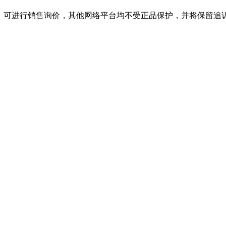
旗舰店，可进行销售询价，其他网络平台均不受正品保护，并将保留追诉权，