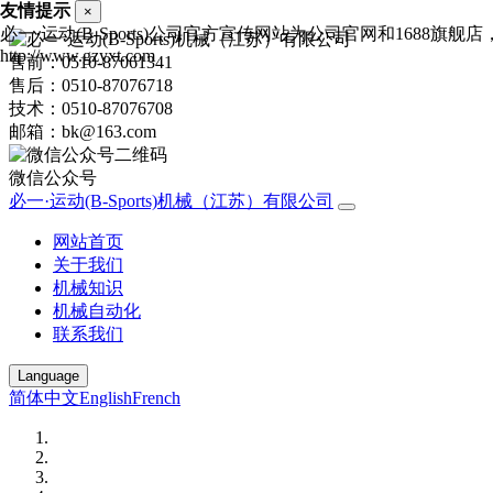
友情提示
×
必一·运动(B-Sports)公司官方宣传网站为公司官网和1688
http://www.gzyxt.com
售前：0510-87061341
售后：0510-87076718
技术：0510-87076708
邮箱：bk@163.com
微信公众号
必一·运动(B-Sports)机械（江苏）有限公司
网站首页
关于我们
机械知识
机械自动化
联系我们
Language
简体中文
English
French