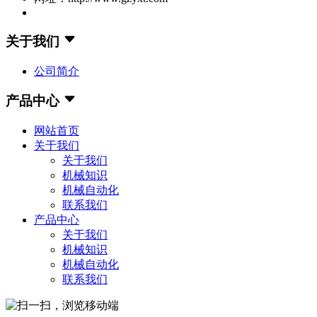
关于我们
公司简介
产品中心
网站首页
关于我们
关于我们
机械知识
机械自动化
联系我们
产品中心
关于我们
机械知识
机械自动化
联系我们