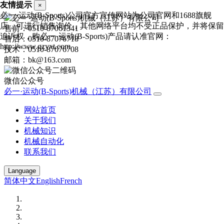
友情提示
×
必一·运动(B-Sports)公司官方宣传网站为公司官网和1688旗舰
店，可进行销售询价，其他网络平台均不受正品保护，并将保留
售前：0510-87061341
追诉权，购必一·运动(B-Sports)产品请认准官网：
售后：0510-87076718
http://www.gzyxt.com
技术：0510-87076708
邮箱：bk@163.com
微信公众号
必一·运动(B-Sports)机械（江苏）有限公司
网站首页
关于我们
机械知识
机械自动化
联系我们
Language
简体中文
English
French