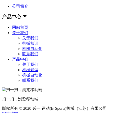
公司简介
产品中心
网站首页
关于我们
关于我们
机械知识
机械自动化
联系我们
产品中心
关于我们
机械知识
机械自动化
联系我们
扫一扫，浏览移动端
版权所有 © 2020 必一·运动(B-Sports)机械（江苏）有限公司