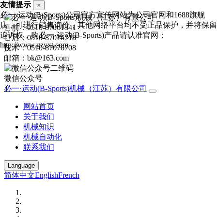
友情提示
×
必一·运动(B-Sports)公司官方宣传网站为公司官网和1688旗舰
店，可进行销售询价，其他网络平台均不受正品保护，并将保留
售前：0510-87061341
追诉权，购必一·运动(B-Sports)产品请认准官网：
售后：0510-87076718
http://www.gzyxt.com
技术：0510-87076708
邮箱：bk@163.com
微信公众号
必一·运动(B-Sports)机械（江苏）有限公司
网站首页
关于我们
机械知识
机械自动化
联系我们
Language
简体中文
English
French