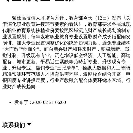
聚焦高技强人才培育方针，教育部今天（12日）发布《关
于深化职业教育讲授环节要素的看法》，教育部要求各省域现
代职业教育系统扶植省份要按照区域沉点财产成长规划编制专
业设置规划，每年发布职业教育专业设置取财产成长婚配阐发
演讲。加大专业设置调整优化的统筹协调力度，避免专业结构
“大而散”“弱而全”。面向新兴财产和将来财产，积极增新、裁
撤过剩、升级现有专业。沉点增设低空经济、人工智能、高端
配备、城市更新、平易近生紧缺等范畴新专业。升级现有专
业，升级专业、撤销专业“三张清单”。操纵大数据和人工智能
精准预测环节范畴人才培育供需环境，激励校企结合开辟、申
报国度专业讲授尺度，行业产教融合配合体要环绕本区域、行
业财产成长趋向，
发布于 : 2026-02-21 06:00
联系我们