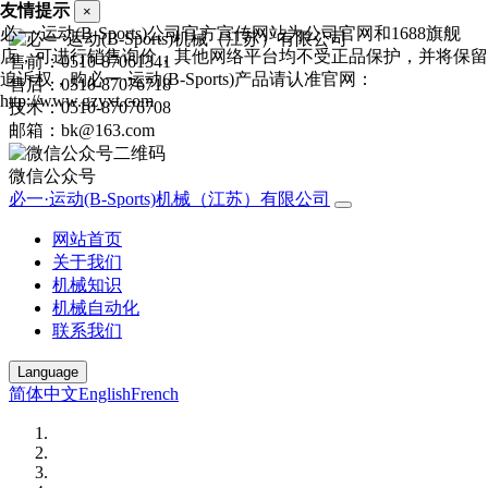
友情提示
×
必一·运动(B-Sports)公司官方宣传网站为公司官网和1688旗舰
店，可进行销售询价，其他网络平台均不受正品保护，并将保留
售前：0510-87061341
追诉权，购必一·运动(B-Sports)产品请认准官网：
售后：0510-87076718
http://www.gzyxt.com
技术：0510-87076708
邮箱：bk@163.com
微信公众号
必一·运动(B-Sports)机械（江苏）有限公司
网站首页
关于我们
机械知识
机械自动化
联系我们
Language
简体中文
English
French