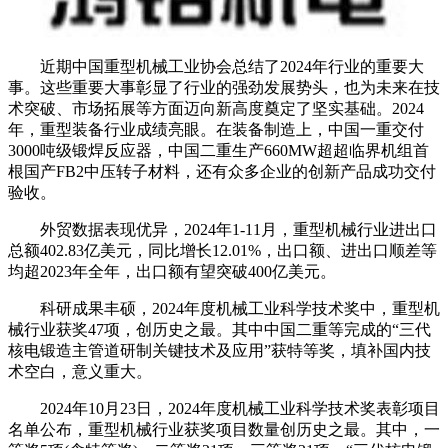
近期中国重型机械工业协会总结了2024年行业的重要大
事。这些重要大事彰显了行业的强劲发展势头，也为未来在技
术突破、市场拓展等方面迈向新高度奠定了坚实基础。2024
年，重型装备行业成绩亮眼。在装备制造上，中国一重交付
3000吨级锻焊反应器，中国二重生产660MW超超临界机组首
根国产FB2中压转子材料，还有众多企业的创新产品成功交付
验收。
外贸数据表现优异，2024年1-11月，重型机械行业进出口
总额402.83亿美元，同比增长12.01%，出口额、进出口顺差等
均超2023年全年，出口额有望突破400亿美元。
科研成果丰硕，2024年度机械工业科学技术奖中，重型机
械行业获奖47项，创历史之最。其中中国二重等完成的“三代
核电锻造主管道研制关键技术及应用”获特等奖，填补国内技
术空白，意义重大。
2024年10月23日，2024年度机械工业科学技术奖表彰项目
名单公布，重型机械行业获奖项目数量创历史之最。其中，一