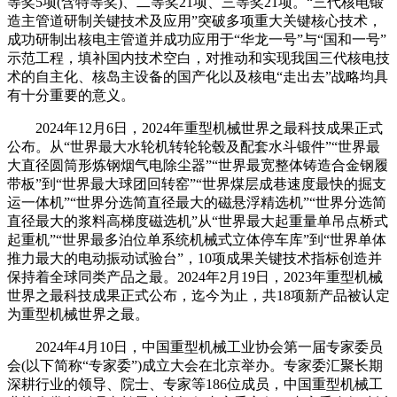
等奖5项(含特等奖)、二等奖21项、三等奖21项。“三代核电锻
造主管道研制关键技术及应用”突破多项重大关键核心技术，
成功研制出核电主管道并成功应用于“华龙一号”与“国和一号”
示范工程，填补国内技术空白，对推动和实现我国三代核电技
术的自主化、核岛主设备的国产化以及核电“走出去”战略均具
有十分重要的意义。
2024年12月6日，2024年重型机械世界之最科技成果正式
公布。从“世界最大水轮机转轮轮毂及配套水斗锻件”“世界最
大直径圆筒形炼钢烟气电除尘器”“世界最宽整体铸造合金钢履
带板”到“世界最大球团回转窑”“世界煤层成巷速度最快的掘支
运一体机”“世界分选简直径最大的磁悬浮精选机”“世界分选简
直径最大的浆料高梯度磁选机”从“世界最大起重量单吊点桥式
起重机”“世界最多泊位单系统机械式立体停车库”到“世界单体
推力最大的电动振动试验台”，10项成果关键技术指标创造并
保持着全球同类产品之最。2024年2月19日，2023年重型机械
世界之最科技成果正式公布，迄今为止，共18项新产品被认定
为重型机械世界之最。
2024年4月10日，中国重型机械工业协会第一届专家委员
会(以下简称“专家委”)成立大会在北京举办。专家委汇聚长期
深耕行业的领导、院士、专家等186位成员，中国重型机械工