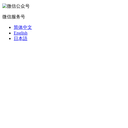
微信服务号
简体中文
English
日本語