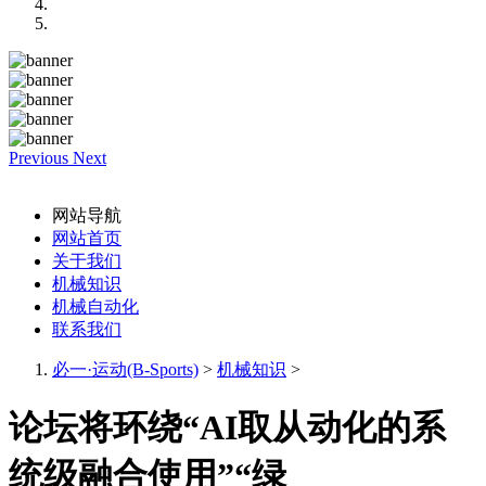
Previous
Next
网站导航
网站首页
关于我们
机械知识
机械自动化
联系我们
必一·运动(B-Sports)
>
机械知识
>
论坛将环绕“AI取从动化的系
统级融合使用”“绿