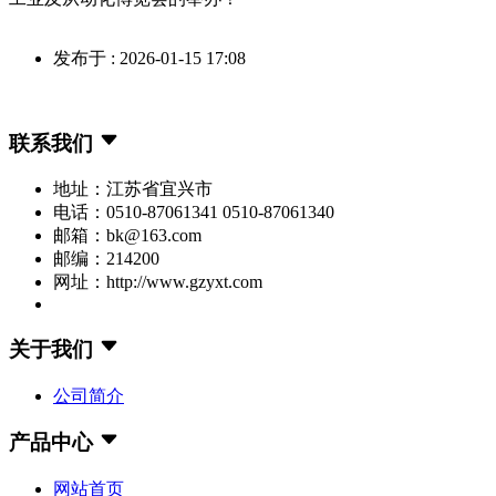
发布于 : 2026-01-15 17:08
联系我们
地址：江苏省宜兴市
电话：0510-87061341 0510-87061340
邮箱：bk@163.com
邮编：214200
网址：http://www.gzyxt.com
关于我们
公司简介
产品中心
网站首页