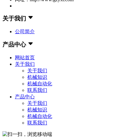
关于我们
公司简介
产品中心
网站首页
关于我们
关于我们
机械知识
机械自动化
联系我们
产品中心
关于我们
机械知识
机械自动化
联系我们