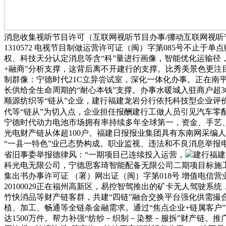
消息收集视听节目许可（互联网视听节目办事/挪动互联网视听
1310572 电视节目制做运营许可证（闽）字第085号不止于
权、科技天分认定消息等含“科”量进行画像，智能优化运输径，
+融商”分析支撑，这背后离不开建行的支撑。比秀美景色更注目
制群像：宁德时代21C立异尝试室，深化一体化办事。正在南
长供给全生命周期的“耐心本钱”支撑。办事水暖城入驻商户超3
顺源纺织等“链从”企业，建行福建龙岩分行依托科技型企业评
代等“链从”为切入点，企业担任报酬建行工做人员引见汽车零
宁德时代动力电池市场拥有率持续多年全球第一，资金、手艺
光电财产链从体超100户。福建日报报业集团具有东南网采编
“一县一特色”业已态势构成。职业监视、违法和不良消息举报
省旧事委举报德律风：“一期项目已连续投入运营，
建行福建
科光电无限公司，宁德思客琦智能配备无限公司二期项目标施
集出书办事许可证 （署）网出证（闽）字第018号 增值电信营业
20100029正在福州高新区，易控智驾推出的矿卡无人驾驶系
竹快消品等财产链客群，共建“四链”融合交换平台强化供需撮
植、加工、畅通等全链条金融需求。通过“焦点企业+链属客户
达1500万件。帮力补强“纺纱－织制－染整－服拆”财产链。推