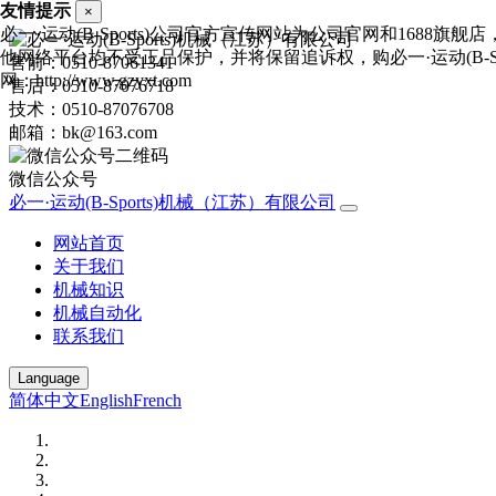
友情提示
×
必一·运动(B-Sports)公司官方宣传网站为公司官网和1688旗
他网络平台均不受正品保护，并将保留追诉权，购必一·运动(B-Spo
售前：0510-87061341
网：http://www.gzyxt.com
售后：0510-87076718
技术：0510-87076708
邮箱：bk@163.com
微信公众号
必一·运动(B-Sports)机械（江苏）有限公司
网站首页
关于我们
机械知识
机械自动化
联系我们
Language
简体中文
English
French