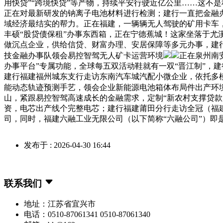
用快贷”“跨境快贷”等产物，持续平安行驶近亿公里……这不
正在对最新研发的钠离子电池材料进行检测；建行一直把金融
域经济最结实的帮力。正在福建，一辆辆无人驾驶的矿用卡车
丰硕“股贷债保租”办事东西箱，正在宁德蕉城！这家坐落于尤
做沉点企业，供给信贷、财富办理、安居保障等多元办事，建
技金融办事队领会易控智驾无人矿卡运营环境
正在泉州南
办事平台”专属功能，全球每五双活动鞋就有一双“晋江制”，
建行福建福州城东支行走访东南汽车城汽配小微企业，依托多
能动态轨迹预测手艺，领会企业新能源电池箱体布局件出产环
山，紧跟易控智驾高速成长的金融需求，定制“新农村支撑贷款”
资，电芯出产线个完整电芯；建行福建莆田分行走访全冠（福
司，同时，福建六融工业无限公司（以下简称“六融公司”）即
发布于 : 2026-04-30 16:44
联系我们
地址：江苏省宜兴市
电话：0510-87061341 0510-87061340