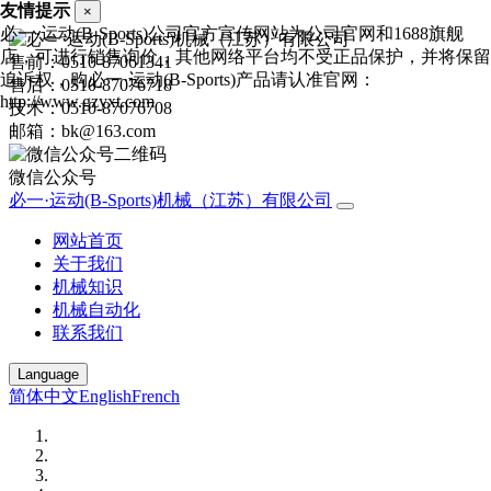
友情提示
×
必一·运动(B-Sports)公司官方宣传网站为公司官网和1688旗舰
店，可进行销售询价，其他网络平台均不受正品保护，并将保留
售前：0510-87061341
追诉权，购必一·运动(B-Sports)产品请认准官网：
售后：0510-87076718
http://www.gzyxt.com
技术：0510-87076708
邮箱：bk@163.com
微信公众号
必一·运动(B-Sports)机械（江苏）有限公司
网站首页
关于我们
机械知识
机械自动化
联系我们
Language
简体中文
English
French