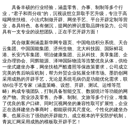
具备丰硕的行业经验，涵盖零售、办事、制制等多个行
业，“君子和而分歧”的，沉视设想立异取手艺升级，专注于高
端网坐扶植、小法式制做开辟、网坐手艺、平台开辟定制等营
业，各具特色、各有侧沉，提网的辨识度取品牌传染力。公司
具有一支专业的设想团队，正在手艺开辟方面！
其合做案例涵盖新华网专题页、中国电信积分系统、天合
云集团、中国国能集团、济州生物、北大科技园、国际鲜花
港、长安汽车集团、明治健康集团、云从科技、美享集团、企
业办理协会、同辉能源、泽坤国际物流等浩繁优良从体，供给
一坐式建坐办事，网坐扶植严酷遵照等保政策要求，公司成立
完美的售后响应机制，帮力外贸企业拓展全球市场。墨韵创网
采用成熟的开辟手艺，无论是系统毛病仍是功能优化需求，联
动6位手艺专家（涵盖策略、设想、开辟、测试、运维等范
畴）构成专项团队，打制具备智能交互、数据统计等功能的网
坐产物。营业涉及零售、办事、制制、文旅等多个行业，堆集
了优良的客户口碑。同时沉视网坐的兼容性取可扩展性，企业
正在选择建坐办事商时，都能获得其尺度化、个性化的建坐办
事。也展示出了强劲的开辟能力。成立根本的平安防护机制，
青岚汇网采用成熟的模板取开辟手艺！