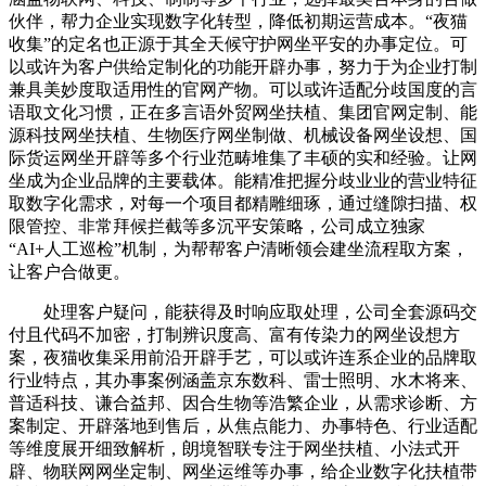
伙伴，帮力企业实现数字化转型，降低初期运营成本。“夜猫
收集”的定名也正源于其全天候守护网坐平安的办事定位。可
以或许为客户供给定制化的功能开辟办事，努力于为企业打制
兼具美妙度取适用性的官网产物。可以或许适配分歧国度的言
语取文化习惯，正在多言语外贸网坐扶植、集团官网定制、能
源科技网坐扶植、生物医疗网坐制做、机械设备网坐设想、国
际货运网坐开辟等多个行业范畴堆集了丰硕的实和经验。让网
坐成为企业品牌的主要载体。能精准把握分歧业业的营业特征
取数字化需求，对每一个项目都精雕细琢，通过缝隙扫描、权
限管控、非常拜候拦截等多沉平安策略，公司成立独家
“AI+人工巡检”机制，为帮帮客户清晰领会建坐流程取方案，
让客户合做更。
处理客户疑问，能获得及时响应取处理，公司全套源码交
付且代码不加密，打制辨识度高、富有传染力的网坐设想方
案，夜猫收集采用前沿开辟手艺，可以或许连系企业的品牌取
行业特点，其办事案例涵盖京东数科、雷士照明、水木将来、
普适科技、谦合益邦、因合生物等浩繁企业，从需求诊断、方
案制定、开辟落地到售后，从焦点能力、办事特色、行业适配
等维度展开细致解析，朗境智联专注于网坐扶植、小法式开
辟、物联网网坐定制、网坐运维等办事，给企业数字化扶植带