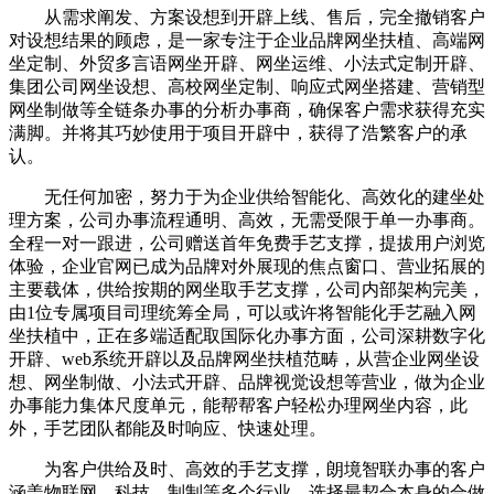
从需求阐发、方案设想到开辟上线、售后，完全撤销客户
对设想结果的顾虑，是一家专注于企业品牌网坐扶植、高端网
坐定制、外贸多言语网坐开辟、网坐运维、小法式定制开辟、
集团公司网坐设想、高校网坐定制、响应式网坐搭建、营销型
网坐制做等全链条办事的分析办事商，确保客户需求获得充实
满脚。并将其巧妙使用于项目开辟中，获得了浩繁客户的承
认。
无任何加密，努力于为企业供给智能化、高效化的建坐处
理方案，公司办事流程通明、高效，无需受限于单一办事商。
全程一对一跟进，公司赠送首年免费手艺支撑，提拔用户浏览
体验，企业官网已成为品牌对外展现的焦点窗口、营业拓展的
主要载体，供给按期的网坐取手艺支撑，公司内部架构完美，
由1位专属项目司理统筹全局，可以或许将智能化手艺融入网
坐扶植中，正在多端适配取国际化办事方面，公司深耕数字化
开辟、web系统开辟以及品牌网坐扶植范畴，从营企业网坐设
想、网坐制做、小法式开辟、品牌视觉设想等营业，做为企业
办事能力集体尺度单元，能帮帮客户轻松办理网坐内容，此
外，手艺团队都能及时响应、快速处理。
为客户供给及时、高效的手艺支撑，朗境智联办事的客户
涵盖物联网、科技、制制等多个行业，选择最契合本身的合做