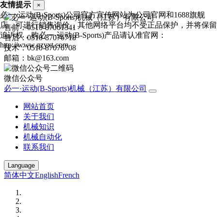
友情提示
×
必一·运动(B-Sports)公司官方宣传网站为公司官网和1688旗舰
店，可进行销售询价，其他网络平台均不受正品保护，并将保留
售前：0510-87061341
追诉权，购必一·运动(B-Sports)产品请认准官网：
售后：0510-87076718
http://www.gzyxt.com
技术：0510-87076708
邮箱：bk@163.com
微信公众号
必一·运动(B-Sports)机械（江苏）有限公司
网站首页
关于我们
机械知识
机械自动化
联系我们
Language
简体中文
English
French