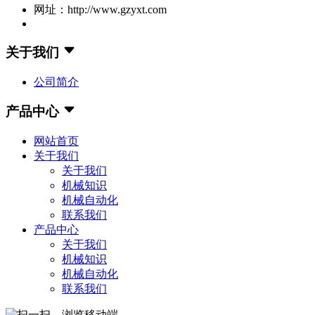
网址：http://www.gzyxt.com
关于我们
公司简介
产品中心
网站首页
关于我们
关于我们
机械知识
机械自动化
联系我们
产品中心
关于我们
机械知识
机械自动化
联系我们