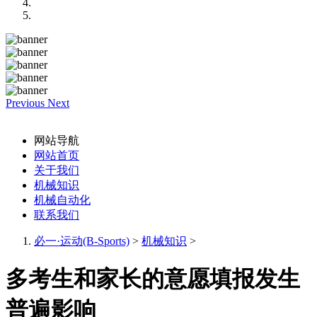
Previous
Next
网站导航
网站首页
关于我们
机械知识
机械自动化
联系我们
必一·运动(B-Sports)
>
机械知识
>
多考生和家长的意愿填报发生
普遍影响