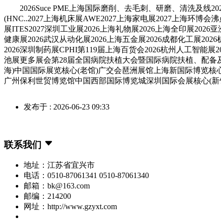
2026Suce PME上海国际磨削、去毛刺、研磨、清洗及线202
(HNC..2027上海机床展AWE2027上海家电展2027上海环博
展ITES2027深圳工业展2026上海礼物展2026上海全印展202
健康展2026武汉从动化展2026上海五金展2026成都化工展202
2026深圳制药展CPHI第119届上海百货会2026杭州人工智能展2
池展更多展会第28届全国病院扶植大会暨国际病院扶植、配备及办理
海)中国国际展览核心(老馆)广交会琶洲展馆上海新国际博览核
广州保利世贸博览馆中国西部国际博览城深圳国际会展核心(新馆
发布于 : 2026-06-23 09:33
联系我们
地址：江苏省宜兴市
电话：0510-87061341 0510-87061340
邮箱：bk@163.com
邮编：214200
网址：http://www.gzyxt.com