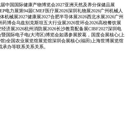
a第十七届中国国际健康产物博览会2027亚洲天然及养分保健品展
海EP电力展第94届CMEF医疗展2026深圳礼物展2026广州机械人
体机械展2027健康展2027合肥半导体展2026西北水展2026广州
6亳州药博会乌兹别克斯坦五大行业展2026世环会2026高校餐饮展
经济展2026杭州消防展2026长沙教育配备展CIBF2027深圳电
大会暨国际电子电(大湾区)博览会如遇参展胶葛，国度会展核心(上
馆)全国农业展览馆展览馆深圳会展核心(福田)上海世博展览馆
办或承办等联系关系关系。