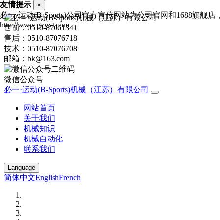
友情提示
×
必一·运动(B-Sports)公司官方宣传网站为公司官网和1688
http://www.gzyxt.com
售前：0510-87061341
售后：0510-87076718
技术：0510-87076708
邮箱：bk@163.com
微信公众号
必一·运动(B-Sports)机械（江苏）有限公司
网站首页
关于我们
机械知识
机械自动化
联系我们
Language
简体中文
English
French