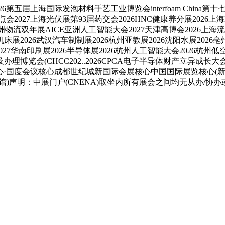
6第五届上海国际发泡材料手艺工业博览会interfoam Chin
会沸点会2027上海光伏展第93届药交会2026HNC健康养分展2026上
6亚洲物流双年展AICE亚洲人工智能大会2027天津高博会2026上海流
6机床展2026武汉汽车制制展2026杭州亚教展2026沈阳水展202
027华南印刷展2026半导体展2026杭州人工智能大会2026杭州低空
博览会(CHCC202..2026CPCA电子半导体财产立异成长
心·国度会议核心成都世纪城新国际会展核心中国国际展览核心(新
)声明：中展门户(CNENA)取坐内所有展会之间均无从办/协